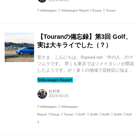
ないでしょうか。 さて、東京で桜が開花した日は
奇しくもホワイトデー……という話題ではなく、
Volkswagen
Volkswagen Report
Essay
Touran
ちょうど20年前の2003年3月14日にGolf Touran
がデビューした日でもあるんですね。 これまで
260万台以上のTouranが販売され（初代モデルだ
けで190万台を販売！）、世界でもっとも成功し
【Touranの備忘録】第3回 Golf、
た多目的車（MPV） ...
実は大キライでした（？）
皆さま、こんにちは。8speed.net「中の人」のマ
ツムラです。 早くも東京ではソメイヨシノが開花
したようです。が！多くの地域で花粉症に悩まさ
れていらっしゃることと推察いたします。かくゆ
う筆者も、過去に記憶がないくらい目のかゆみに
悩まされています。まるで6Lエンジンを走らせる
松村透
べく大量にガソリンを消費するかのごとく、みる
みるうちにアイボンが減っていきます。 さて、
Volkswagen
Volkswagen
前々回の記事の結びで「実はその昔、まだ高校生
Report
Essay
Touran
Golf7
Golf6
Golf5
Golf4
Golf
だった頃の私はGolfというクルマが大嫌いだった
のです」と、カミングアウト（？）してしまいま
3
した。 まさに覆水盆に返らず。 8speed.netの記
事をご覧になっている方はもちろんのこ...