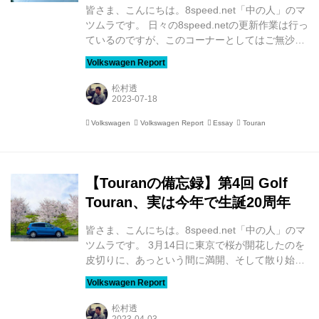
皆さま、こんにちは。8speed.net「中の人」のマ
ツムラです。 日々の8speed.netの更新作業は行っ
ているのですが、このコーナーとしてはご無沙汰
してしまいました。 「便りがないのは良い便り」
などと言いますが（言い訳）、淡々と距離を伸ば
していた我が「備忘録号」に悲劇が。 取材のた
松村透
め、備忘録号で出撃したある雨の日、一般道を走
行中、フロントガラスに「バチッ！！！」という
Volkswagen
Volkswagen Report
Essay
Touran
衝撃音が。 衝撃音ですぐに飛び石だと気づいたの
ですが、これまでも何度か経験があるので、今回
も少しガラスがえぐれたくらいかな……と思いき
や、助手席側の下部のあたりに放射状のヒビが
【Touranの備忘録】第4回 Golf
（泣）。 どうやら対向車から来たダンプカー...
Touran、実は今年で生誕20周年
皆さま、こんにちは。8speed.net「中の人」のマ
ツムラです。 3月14日に東京で桜が開花したのを
皮切りに、あっという間に満開、そして散り始め
た地域もあるようです。今年は例年より開花のペ
ースが早いみたいですね。久しぶりにお花見を楽
しんだ、あるいはその予定という方も多いのでは
松村透