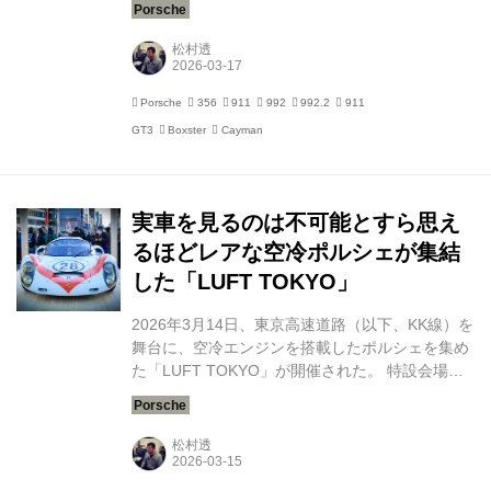
スで開催されている。2026年は19回目にあた
り、数あるポルシェ関連のイベントのなかでも、
松村透
ここまで継続して開催されているケースは少な
い。 基本的には横浜赤レンガ倉庫で開催されてい
Porsche
356
911
992
992.2
911
るが、過去には大阪 ジーライオン ミュージアム
GT3
Boxster
Cayman
（2019年）や、神戸 メリケンパーク（2025年）
が舞台になったこともある。 なお、第1回から10
回目までは「EPM（エキサイティングポルシェミ
ーティング)」というイベント名...
実車を見るのは不可能とすら思え
るほどレアな空冷ポルシェが集結
した「LUFT TOKYO」
2026年3月14日、東京高速道路（以下、KK線）を
舞台に、空冷エンジンを搭載したポルシェを集め
た「LUFT TOKYO」が開催された。 特設会場と
なった「KK線」は、2025年4月5日（土）午後8時
をもって廃止されて以来、普段はクローズされた
空間であり、立ち入ることはできない。 「自動車
松村透
専用の道路」としての役目を終えて「歩行者中心
の公共的空間」に生まれ変わろうとしているKK線