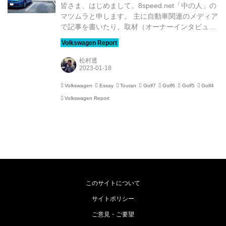
皆さま、はじめまして。8speed.net「中の人」の
マツムラと申します。 主に自動車関連のメディア
で記事を書いたり、取材（オーナーインタビュー
が主です）をしたり、運営をしたり……と、あり
がたいことに、公私ともにクルマ漬けの日々を送
っています。 このたび、ご縁あって8speed.netの
松村透
運営に関わらせていただけることになり、ありが
たいやらビビりまくっているやらで……。そんな
Volkswagen
Essay
Touran
Golf7
Golf6
Golf5
Golf4
わけ（？）で、どうぞよろしくお願いいたしま
Volkswagen Report
す。 8speed.netの存在自体は、割と早い段階から
知っていました。かつて使っていたDELLのノー
トパソコンに旧デザインのロゴステッカーを貼っ
ていたくらいです（笑）。 実は...
このサイトについて
サイトポリシー
ご意見・ご要望