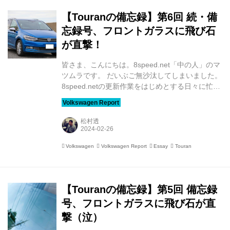
目にするようになった記憶があります。 当時の私
はというと20代前半。ミニバンなんて縁もゆかり
【Touranの備忘録】第6回 続・備
もない頃。将来、ミニバン...
忘録号、フロントガラスに飛び石
が直撃！
皆さま、こんにちは。8speed.net「中の人」のマ
ツムラです。 だいぶご無沙汰してしまいました。
8speed.netの更新作業をはじめとする日々に忙殺
され、あっという間に月日が流れ去り･･･（言い
訳）。 前回、一般道を走行中、「バチッ！！！」
という衝撃音とともに、フロントガラスに飛び石
松村透
が直撃した我が備忘録号。 ディーラーに修理依頼
をしたものの、ガラスが届くのは2週間後。 その
Volkswagen
Volkswagen Report
Essay
Touran
間、極力Touranを使う機会を減らしたものの、フ
ロントガラスのヒビは、入庫当日の朝には60cm
を超える幅に…。 大丈夫（だろう）と分かっては
いるものの、下道をおそるおそる走ってようやく
【Touranの備忘録】第5回 備忘録
ディーラーに入庫。 サービ...
号、フロントガラスに飛び石が直
撃（泣）