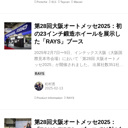
Porsche
911
Taycan
Macan
に、およそ200台もの空冷エンジンを搭載したポ
ルシェが一堂に会することとなったのだ。 銀座の
街並みの数メートル上の路上で繰り広げられる
「非日常」の世界 2014年にアメリカ・カリフォ
第28回大阪オートメッセ2025：初
ルニアで誕生した空冷ポルシェの祭...
の23インチ鍛造ホイールを展示し
た「RAYS」ブース
2025年2月7日〜9日、インテックス⼤阪（⼤阪国
際⾒本市会場）において「第28回 大阪オートメ
ッセ2025」が開催されました。 出展社数351社、
展示車両台数630台。それだけに、東京ビッグサ
イト（東京都）、幕張メッセ（千葉県）に次い
で、全国で3番目（西日本では最大）の規模を誇
松村透
るインテックス⼤阪の1号館〜6号館（A〜C号館
含む）のほぼすべてのフロアを使い切るビッグイ
Product Information
RAYS
ベントです。 大阪府東大阪市の本社を構える
RAYS（レイズ）にとっては地元開催ともいえる
イベント。 6B号館にブースを構えたRAYS、巨大
なバルーンとメルセデス・ベンツGクラスが来場
第28回大阪オートメッセ2025：
者を出迎えてくれます。 RAYSとして初と...