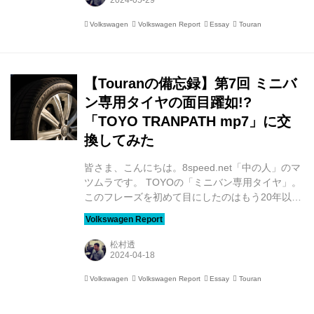
と、晴れが8割、雨が2割です。いずれもほぼ仕事
の移動で使いました。 私の場合は取材(主にオー
Volkswagen
Volkswagen Report
Essay
Touran
ナーインタビューの案件)が多く、大切な愛車を取
材するとなると必然的に雨の日は延期となりま
す。古いクルマであれば錆が心配だったり、愛車
を汚したくないというオーナーさんも少なくあり
【Touranの備忘録】第7回 ミニバ
ません。取材のためにいつも以上に手間を掛け
ン専用タイヤの面目躍如!?
て...
「TOYO TRANPATH mp7」に交
換してみた
皆さま、こんにちは。8speed.net「中の人」のマ
ツムラです。 TOYOの「ミニバン専用タイヤ」。
このフレーズを初めて目にしたのはもう20年以上
前でしょうか。 いまでこそ、ミニバン専用タイヤ
というカテゴリーは珍しくありませんが、当時は
斬新な切り口だったので私も印象に残っています
松村透
(※1995年6月にデビューした「TRANPATH mp」
が初代モデルです)。 日本の路上で急にミニバン
Volkswagen
Volkswagen Report
Essay
Touran
を見掛けるようになった1990年代後半あたりか
ら、「ミニバン専用タイヤ」というキーワードを