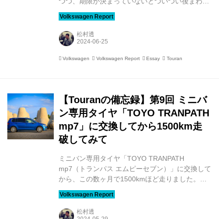
つつ、期限が決まっていないとついつい後まわし
にしがちです。それじゃダメだと分かってはいる
んですけど…（言い訳）。 我が備忘録号、少し前
からメーターパネルに「オイルサービスと整備点
松村透
検」のメッセージが表示されたこともあり、
maniacs STADIUMに入庫してきました。原稿の
Volkswagen
Volkswagen Report
Essay
Touran
締め切りといい、ギリギリまで動かない（動けな
い!?）タチなので、こういった催促ってありがた
いです。 今回は法定12ヶ月点検に加えて、エン
ジンオイルおよびフィルター交換を行いました。
【Touranの備忘録】第9回 ミニバ
入庫した日は東海道新幹線が運転を見合わせ...
ン専用タイヤ「TOYO TRANPATH
mp7」に交換してから1500km走
破してみて
ミニバン専用タイヤ「TOYO TRANPATH
mp7（トランパス エムピーセブン）」に交換して
から、この数ヶ月で1500kmほど走りました。そ
ろそろタイヤ本来のキャラクターが体にも馴染ん
でくる頃です。 この1500kmの割合は、高速道路
が4割、下道が6割といったところ。天候でいう
松村透