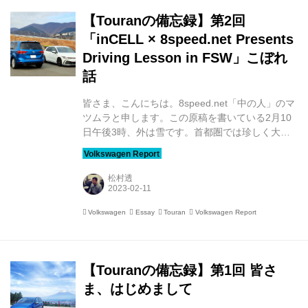
【Touranの備忘録】第2回
「inCELL × 8speed.net Presents
Driving Lesson in FSW」こぼれ
話
皆さま、こんにちは。8speed.net「中の人」のマ
ツムラと申します。この原稿を書いている2月10
日午後3時、外は雪です。首都圏では珍しく大雪
警報が発令されています。 子どもたちは久しぶり
の雪に大興奮。大人たちはゲンナリ……。そうい
えば「雪が降ると気が重くなる分岐点の年齢」は
松村透
何歳あたりなのでしょうか。個人差はあるにせ
よ、社会人デビューしたあたりですかね（このあ
Volkswagen
Essay
Touran
Volkswagen Report
と原稿書きを一時中断して雪かきをしてきまし
た。ちなみに、Touranの屋根の積雪は8セン
チ）。 Touranの備忘録、第2回目は「なぜこれほ
ど長期間に渡りゴルフ一択になってしまったの
【Touranの備忘録】第1回 皆さ
か？」と予告していたのですが、先日、取材して
ま、はじめまして
きた...