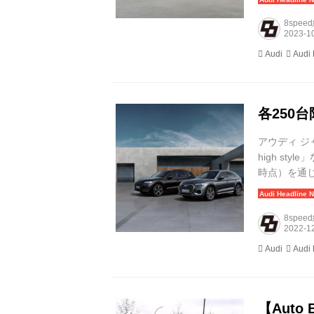
8spee
Audi
Audi
各250台限
アウディ ジャ
high sty
時点）を通じて発売
advance
8spee
Audi
Audi
【Auto 