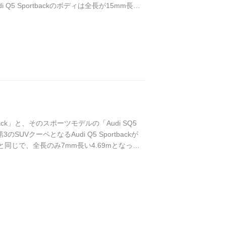
 Sportbackのボディは全長が15mm長い
Q5の520L〜1520Lに対して、ほぼ同等の
rtback」と、そのスポーツモデルの「Audi SQ5
次ぐ第3のSUVクーペとなるAudi Q5 Sportbackが
5と同じで、全長のみ7mm長い4.69mとなって
もAudi Q5に比べ...