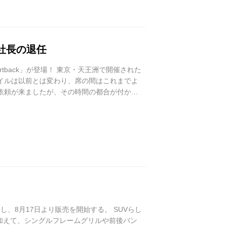
ク社長の退任
portback」が登場！ 東京・天王洲で開催された
イルは以前とは変わり、席の間はこれまでよ
依頼が来ましたが、その時間の都合が付かな
ッシュクーペ版で、AudiのSUVシリーズで3番
を発表し、8月17日より販売を開始する。 SUVらし
ラインに加えて、シングルフレームグリルや前後バン