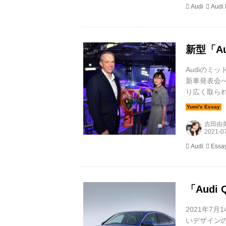
Audi
Audi 
新型「Au
Audiのミッ
新車発表会
り広く取ら
かったため、
目に設定されるS
吉田由
Audi
Essa
「Audi 
2021年7月
いデザインの