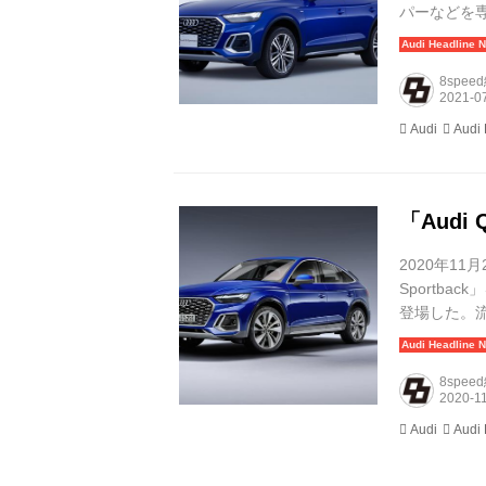
パーなどを専
一方、全高は
510L〜14
8spee
Audi
Audi
「Audi 
2020年11月
Sportback
登場した。流
いるだけで、
8spee
Audi
Audi