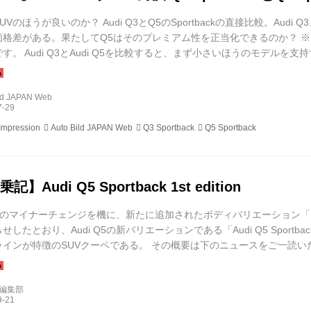
Vのほうが良いのか？ Audi Q3とQ5のSportbackの直接比較。Audi Q3と
格差がある。果たしてQ5はそのプレミアム性を正当化できるのか？ ※この記事は
す。 Audi Q3とAudi Q5を比較すると、まず小さいほうのモデル
udi Q3 Sportbackは、室内スペースが決して狭くはない。また、ラゲッジル
のスペー...
ild JAPAN Web
Impression
Auto Bild JAPAN Web
Q3 Sportback
Q5 Sportback
】Audi Q5 Sportback 1st edition
Q5」のマイナーチェンジを機に、新たに追加されたボディバリエーション「Sp
せしたとおり、Audi Q5の新バリエーションである「Audi Q5 Spor
インが特徴のSUVクーペである。 その概要は下のニュースをご一読いただく
きた。 Audi Q5 Sportback 1st editionは、Audi Q5 Sportback 
d編集部