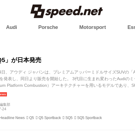
Audi
Porsche
Motorsport
Es
 Q5」が日本発売
24日、アウディ ジャパンは、プレミアムアッパーミドルサイズSUVの「Audi
ack」を発表し、同日より販売を開始した。 3代目に生まれ変わったAudiのミ
mium Platform Combustion）アーキテクチャーを用いるモデル
SUVスタイルのAudi Q5とSUVクーペスタイルのAudi Q5 Sportba
00×全...
d編集部
 Headline News
Q5
Q5 Sportback
SQ5
SQ5 Sportback