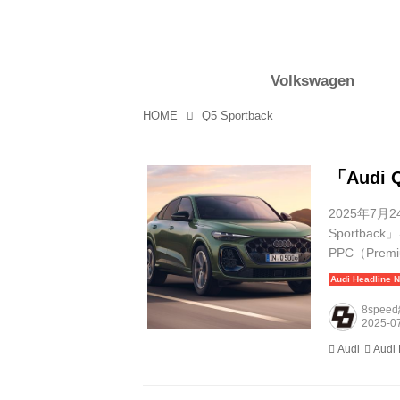
Volkswagen
HOME
Q5 Sportback
「Audi
2025年7月
Sportb
PPC（Pre
れまでどおり、
4715×全幅19
8spee
Audi
Audi