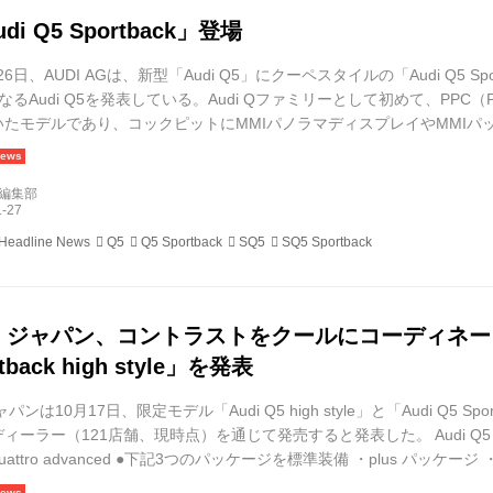
i Q5 Sportback」登場
26日、AUDI AGは、新型「Audi Q5」にクーペスタイルの「Audi Q5 Spo
るAudi Q5を発表している。Audi Qファミリーとして初めて、PPC（Premiu
いたモデルであり、コックピットにMMIパノラマディスプレイやMMIパ
アを一新している。 3代目「Audi Q5」がワールドプレミア 2024年9月2
..
d編集部
 Headline News
Q5
Q5 Sportback
SQ5
SQ5 Sportback
 ジャパン、コントラストをクールにコーディネートし
rtback high style」を発表
ンは10月17日、限定モデル「Audi Q5 high style」と「Audi Q5 Spo
ーラー（121店舗、現時点）を通じて発売すると発表した。 Audi Q5 hig
DI quattro advanced ●下記3つのパッケージを標準装備 ・plus パ
& ブラックスタイリングパッケージ ・前後シートヒーター ・フロントサイドアコ