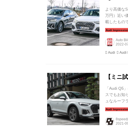
より高価なSU
万円）近い価
載したもので
19cm短いA
ほうが最小限
Auto B
Audi
Audi 
【ミニ試乗記
「Audi 
スでもお知ら
ュなルーフラ
に試乗することがで
ル...
8spee