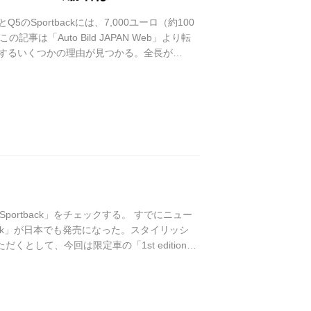
Q5のSportbackには、7,000ユーロ（約100
「Auto Bild JAPAN Web」より転
を支持するいくつかの理由が見つかる。全長が
ームもほぼ同等で、Audi Q5 Sportbackの
ortback」をチェックする。 すでにニュー
tback」が日本でも発売になった。スタイリッシ
として、今回は限定車の「1st edition」
40 TDI quattro S lineをベースに、カタログモデ