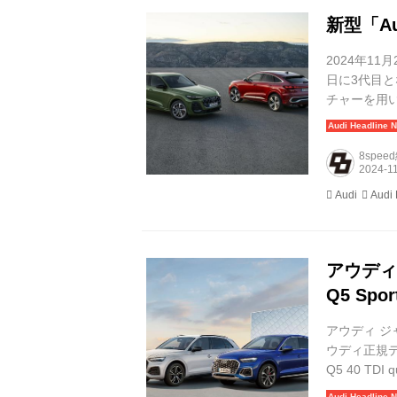
新型「Aud
2024年11月
日に3代目とな
チャーを用
とで、インテリ
を発表した。 .
8spee
Audi
Audi
アウディ
Q5 Spo
アウディ ジャパ
ウディ正規ディ
Q5 40 T
rings 