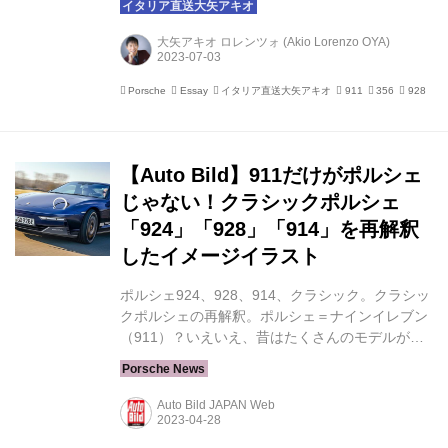
と館を舞台に開催された。第4回を迎えた今回
も、ミラノ・モンテナポレオーネ通りの高級紳士
大矢アキオ ロレンツォ (Akio Lorenzo OYA)
ブランド「ラウスミアーニ」のオーナー、グリエ
ルモ・ミアーニ氏のオーガナイズで実現した。参
Porsche
Essay
イタリア直送大矢アキオ
911
356
928
考までにfuori concorsoはイタリア語で「コンク
ールの外」を意味する。ヴィラ・デステ・コンク
ールの周辺で行われるということと共に、競技と
は別の、文化的集いにしようというポリシーが感
【Auto Bild】911だけがポルシェ
じられる。 75周年をイタリアン・リゾートで ...
じゃない！クラシックポルシェ
「924」「928」「914」を再解釈
したイメージイラスト
ポルシェ924、928、914、クラシック。クラシッ
クポルシェの再解釈。ポルシェ＝ナインイレブン
（911）？いえいえ、昔はたくさんのモデルがあ
った。そのうちの3台は今ならこんな感じだろう
か。 ポルシェといえば、「911」と言わなければ
ならないのか？いや、決してそうではない！今
Auto Bild JAPAN Web
日、このスポーツカーメーカーはカイエンやマカ
ンなどで、より多くのビジネスを展開している。