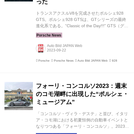
った
トランスアクスルV8を完成させたポルシェ928
GTS。ポルシェ928 GTSは、GTシリーズの最終
進化系である。“Classic of the Day!!!” GTS（グラ
ンツーリスモ スポーツ）という略称は、「ポルシ
ェ928」の開発最終段階を見事に表現している。
ドライビングマシンとしてではなく、高性能ツー
Auto Bild JAPAN Web
リングカーとして開発された。品質と仕上がりは
最高レベルだ。 ※この記事は「Auto Bild JAPAN
Porsche
Porsche News
Auto Bild JAPAN Web
928
Web」より転載したものです。 V8エンジンはポ
ルシェ928を楽々と操る 速く走りたいなら、「ポ
ルシェ928 GTS」がふさわしい。1.6トンの重量
は、アクセルを踏み込んでも重い...
フォーリ・コンコルソ2023：週末
のコモ湖畔に出現した“ポルシェ・
ミュージアム”
「コンコルソ・ヴィラ・デステ」と並び、イタリ
ア・コモ湖における初夏恒例の自動車イベントと
なりつつある「フォーリ・コンコルソ」。2023年
も5月20日と21日の両日、湖畔に立つ3つの庭園