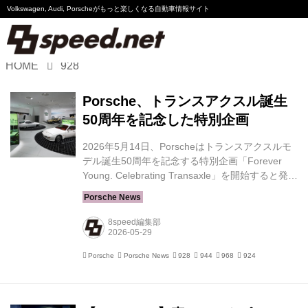
Volkswagen, Audi, Porscheが
もっと楽しくなる自動車情報サイト
HOME
928
Volkswagen
Porsche、トランスアクスル誕生
Audi
50周年を記念した特別企画
Porsche
2026年5月14日、Porscheはトランスアクスルモ
デル誕生50周年を記念する特別企画「Forever
Motorsport
Young. Celebrating Transaxle」を開始すると発表
した。ドイツ・シュトゥットガルトのポルシェミ
ュージアムを中心に、ポップアップ展示やイベン
Essay
トを通じて、1976年から1995年にかけて展開さ
8speed編集部
れたトランスアクスルモデルの歴史と、その時代
背景を振り返る。 トランスアクスルとは、フロン
Porsche
Porsche News
928
944
968
924
トにエンジンを搭載し、トランスミッションをリ
ヤアクスル側に配置するレイアウトを指す。エン
ジンとトランスミッションをトルクチューブ内の
ドライブシャフトで結ぶことで前後重量配分の最