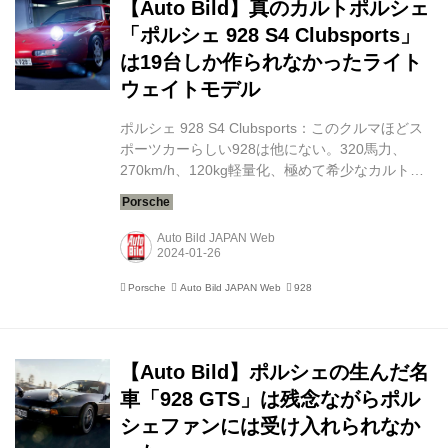
【Auto Bild】真のカルトポルシェ
適化を図...
「ポルシェ 928 S4 Clubsports」
は19台しか作られなかったライト
ウェイトモデル
ポルシェ 928 S4 Clubsports：このクルマほどス
ポーツカーらしい928は他にない。320馬力、
270km/h、120kg軽量化、極めて希少なカルトポ
ルシェだ。 1988年にポルシェが「928」の車体重
量を約120kg削減したとき、ツッフェンハウゼン
の人々はおそらく、最終的にどのような素晴らし
Auto Bild JAPAN Web
いスポーツカーが組み立てラインから出荷される
ことになるのか想像もしていなかっただろう。 正
Porsche
Auto Bild JAPAN Web
928
式名称を「ポルシェ 928 S4 Clubsports」と呼ぶ
このクルマは、後にも先にも、どの「928」より
もスポーツカーらしい。320馬力のスペシャルモ
デルほど筋肉質で、パワフルで、鍛え抜かれた
【Auto Bild】ポルシェの生んだ名
V...
車「928 GTS」は残念ながらポル
シェファンには受け入れられなか