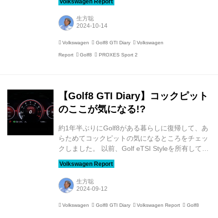
TOYO TIRESのプレミアムスポーツタイヤ
「PROXES Sport 2（プロクセス スポーツツ
生方聡
ー）」でした。 【Golf8 GTI Diary】楽しい走りを
求めて足元一新 「永く・楽しく・美しく」をテー
Volkswagen
Golf8 GTI Diary
Volkswagen
マに、メインテナンスやカスタマイズを楽しむこ
Report
Golf8
PROXES Sport 2
とにしたGolf8 GTI。さっそく楽しい走りを求め
て、タイヤとホイールを一新しました。 Golf GTI
の魅力は、なんといっても軽快なハンドリングに
よる楽...
【Golf8 GTI Diary】コックピット
のここが気になる!?
約1年半ぶりにGolf8がある暮らしに復帰して、あ
らためてコックピットの気になるところをチェッ
クしました。 以前、Golf eTSI Styleを所有してい
たときのGolf8の印象は、「走りもいいし、燃費
もいい。クルマとしての出来はいいだけに、タッ
チスイッチとナビゲーションが使いにくいのが惜
生方聡
しい」というものでした。Golf GTIもコックピッ
トのデザインは基本的にGolf eTSI Styleと同じだ
Volkswagen
Golf8 GTI Diary
Volkswagen Report
Golf8
けに、その印象は変わりません。 一番苦手なの