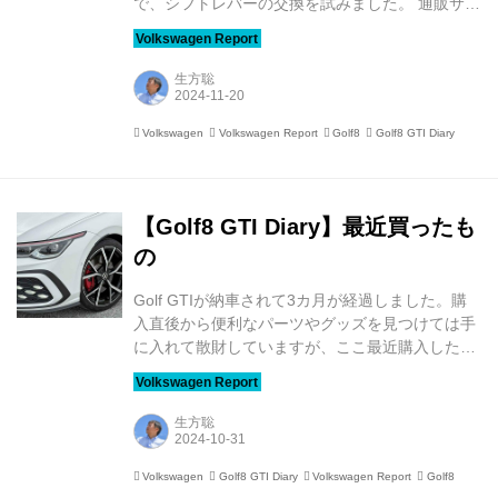
で、シフトレバーの交換を試みました。 通販サイ
ト「AliExpress」を見ると、Golf8用のシフトレバ
ーがいくつか見つかります。そこで、比較的シン
プルなデザインの「コレ」を購入しました。 ただ
生方聡
気になるのは、商品ページに「右ハンドル車には
装着できない」という説明があること。でも、
Volkswagen
Volkswagen Report
Golf8
Golf8 GTI Diary
「そんなことはないだろう」と高をくくったのが
間違いでした（涙） 装着できるかどうかの検証
は、maniacs STADIUMにお願いしました。な
お、通常はこうした検証作業の依頼は受けつけて
【Golf8 GTI Diary】最近買ったも
いないため、今回の内容や、検証した商...
の
Golf GTIが納車されて3カ月が経過しました。購
入直後から便利なパーツやグッズを見つけては手
に入れて散財していますが、ここ最近購入したア
イテムを紹介します。 まずはこちらの「Dynamic
Hub Caps」。下の写真を見てもすぐに気づかな
い人がほとんどだと思いますが、ホイールの位置
生方聡
にかかわらず常にセンターキャップが正しい位置
に保たれるというおしゃれな（!?）フォルクスワ
Volkswagen
Golf8 GTI Diary
Volkswagen Report
Golf8
ーゲン純正アクセサリーです。「Golf7 GTI