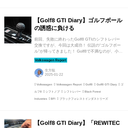
ーチェンジ。その日本仕様をついに試乗できる日
がやってきた。 2025.3.3 追記 情報を追加し、
【ミニ試乗記】から【試...
【Golf8 GTI Diary】ゴルフボール
の誘惑に負ける
前回、失敗に終わったGolf8 GTIのシフトレバー
交換ですが、今回は大成功！ 伝説の“ゴルフボー
ル”が帰ってきました！ Golf8で不満なのが、小さ
くて操作しにくいシフトレバー。一部では“チキン
ナゲット”と呼ばれ、なんとか使いやすく、かつ、
カッコいいシフトレバーに交換したいと常々思っ
生方聡
ていました。 そこで、中国の通販サイトで見つけ
た少し大きめのシフトレバーを購入して装着を試
Volkswagen
Volkswagen Report
Golf8
Golf8 GTI Diary
ゴ
みましたが、あえなく撃沈したことは、以前レポ
ルフ8
シフトノブ
シフトレバー
Black Forest
ートしたとおりです。 【Golf8 GTI Diary】シフト
レバー交換を試みるも撃沈!? 以前も触れました
Industries
BFI
ブラックフォレストインダストリーズ
が、Golf8のシフトレバーが小さく、私には扱い
にくいのが悩みのタ...
【Golf8 GTI Diary】「REWITEC