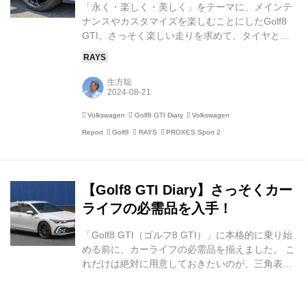
「永く・楽しく・美しく」をテーマに、メインテ
ナンスやカスタマイズを楽しむことにしたGolf8
GTI。さっそく楽しい走りを求めて、タイヤとホ
イールを一新しました。 Golf GTIの魅力は、なん
といっても軽快なハンドリングによる楽しい走り
に尽きます。これを追求するため、現行型の
生方聡
Golf8 GTIでは、電子制御油圧多板クラッチを用
いたフロントディファレンシャルロックが標準装
Volkswagen
Golf8 GTI Diary
Volkswagen
着され、ハンドリング性能やコーナーリング時の
Report
Golf8
RAYS
PROXES Sport 2
トラクションを高めています。また、可変ギアレ
シオのプログレッシブステアリングも、よりダイ
レクトな味付けになり、ワインディングロードで
の運転をさらに楽しいものにしてくれていま
【Golf8 GTI Diary】さっそくカー
す。...
ライフの必需品を入手！
「Golf8 GTI（ゴルフ8 GTI）」に本格的に乗り始
める前に、カーライフの必需品を揃えました。 こ
れだけは絶対に用意しておきたいのが、三角表示
板です。高速道路や自動車専用道路で車両を緊急
停止する場合には、三角表示板の表示はマストで