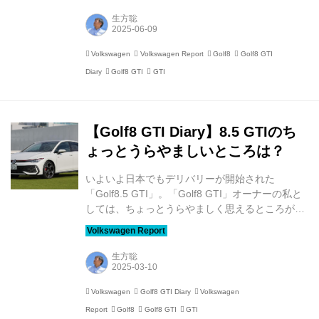
ン」があり、その違いはフォルクスワーゲン ジャ
パン公式サイト内のリコール関連情報に説明があ
生方聡
ります。簡単にいえば、そのままでは保安基準に
適合しない、または、適合しなくなるおそれがあ
Volkswagen
Volkswagen Report
Golf8
Golf8 GTI
るのに対応するのがリコール、保安基準に適合し
Diary
Golf8 GTI
GTI
なくなるおそれはないが安全上または公害防止上
対応すべきものが改善対策、リコールや改善対策
には該当しないが、不具合が発生しないよう対応
しておくべきがサービスキャンペーンということ
【Golf8 GTI Diary】8.5 GTIのち
になり...
ょっとうらやましいところは？
いよいよ日本でもデリバリーが開始された
「Golf8.5 GTI」。「Golf8 GTI」オーナーの私と
しては、ちょっとうらやましく思えるところがい
くつかありました。 マイナーチェンジ版の印象は
下記の試乗記をご覧いただくとして、エンジンの
パワーアップや乗り味のブラッシュアップ、セン
生方聡
ターディスプレイの使い勝手の向上以外にも、い
くつか気づいた点があります。 【試乗記】Golf
Volkswagen
Golf8 GTI Diary
Volkswagen
GTI ホットハッチの代名詞であるフォルクスワー
Report
Golf8
Golf8 GTI
GTI
ゲンのコンパクトスポーツ「Golf GTI」がマイナ