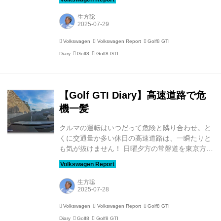
デルのDCCパッケージ付きの認定中古車で、走行
距離は約13,500kmでした。 「ID.4 Pro Launch
生方聡
Edition」と2台持ちということもあって、月間の
走行距離は8,000km前後。6月中旬にID.4が“入
Volkswagen
Volkswagen Report
Golf8 GTI
院”したため、最近ではGolf8 GTIの出番が多くな
Diary
Golf8
Golf8 GTI
り、7月は1,400km走行。1年目の総走行距離は
8,370kmでした。 この間、サービスキャンペーン
のためにディーラー...
【Golf GTI Diary】高速道路で危
機一髪
クルマの運転はいつだって危険と隣り合わせ。と
くに交通量か多い休日の高速道路は、一瞬たりと
も気が抜けません！ 日曜夕方の常磐道を東京方面
に向けて走っていたときのことです。流山インタ
ー付近の渋滞を抜け、少しクルマが流れ出したと
ころで危機に遭遇。3車線のうち、一番左の車線
生方聡
（第一走行車線）を走っていると、真ん中の第二
走行車線を走っていたレンタカーが、私のクルマ
Volkswagen
Volkswagen Report
Golf8 GTI
の存在に気づかず、いきなりウインカーを出して
Diary
Golf8
Golf8 GTI