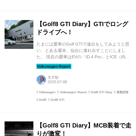
左に車線変更してきたのです。 私はとっさにステ
アリングを左に切って路肩に逃げたため、ぎりぎ
り事故は避けられましたが、判断が遅れていたら
接触していたかと思うとぞっとします。 そもそも
【Golf8 GTI Diary】GTIでロング
このレンタカー、...
ドライブへ！
たまには愛車のGolf GTIで遠出をしてみようと思
い、とある週末、仙台に連れ出すことにしまし
た。 現在の愛車はEVの「ID.4 Pro」とICE（内燃
機関車）の「Golf GTI」の2台ですが、長距離の
移動はID.4 Proで出かけることが多いのです。こ
こ数年で高速道路などの急速充電器が一気に増え
生方聡
て、途中の充電の不安がほとんどなくなり、ま
た、乗り心地がよく、静かで快適な空間は長距離
Volkswagen
Volkswagen Report
Golf8 GTI Diary
燃費調査
移動には打ってつけ。実は今回の仙台行きもID.4
Golf8
Golf8 GTI
Proを利用するつもりで、宿泊先のホテルでは普
通充電の予約も済ませていました。 ところが、
ID.4 Proに急速充電の不具合が発生して、現在、
サービス工場で修...
【Golf8 GTI Diary】MCB装着で走
りが激変！