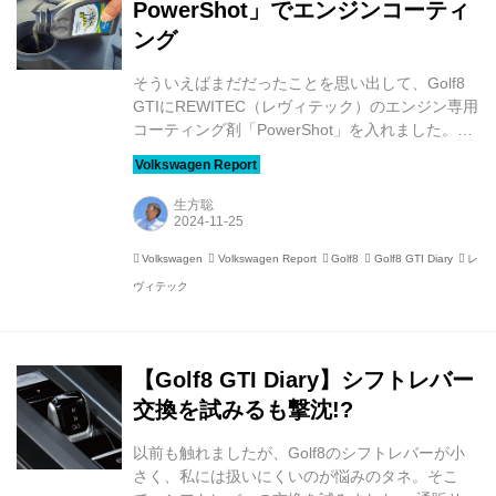
PowerShot」でエンジンコーティ
ング
そういえばまだだったことを思い出して、Golf8
GTIにREWITEC（レヴィテック）のエンジン専用
コーティング剤「PowerShot」を入れました。
2019年に取材で出会って以来、EV以外の愛車に
は必ず入れているのが、REWITECのエンジン専
用コーティング剤「PowerShot」。いわゆるエン
生方聡
ジンオイル添加剤ではなく、エンジンオイルの性
質を変えずに、シリコンコーティングにより金属
Volkswagen
Volkswagen Report
Golf8
Golf8 GTI Diary
レ
表面を修復・保護することでエンジン内のフリク
ヴィテック
ションを低減するもの。これにより、エンジンの
寿命を延ばすとともに、燃費向上やパワーアップ
が図れるといいます。 【REWITEC】コーティン
グによりエンジンやギヤ...
【Golf8 GTI Diary】シフトレバー
交換を試みるも撃沈!?
以前も触れましたが、Golf8のシフトレバーが小
さく、私には扱いにくいのが悩みのタネ。そこ