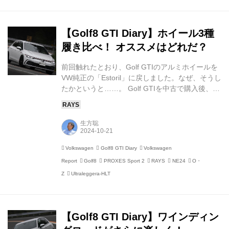
Clubsport」にも装着していたことがあり、今回は
最新仕様の新しいロゴデザインのものを手に入れ
ました。 ふだんはあまり気にしませんが、ちょっ
【Golf8 GTI Diary】ホイール3種
と気合いを入れてクルマ...
履き比べ！ オススメはどれだ？
前回触れたとおり、Golf GTIのアルミホイールを
VW純正の「Estoril」に戻しました。なぜ、そうし
たかというと……。 Golf GTIを中古で購入後、タ
イヤをTOYO TIRESの「PROXES Sport 2」に交
換したことは以前報告しました。ホイールは
RAYSの「VOLK RACING NE24」を組み合わせま
生方聡
したが、その後、取材の都合で、「OZ × maniacs
Ultraleggera-HLT NERO」に履きかえました。 そ
Volkswagen
Golf8 GTI Diary
Volkswagen
の際、タイヤが同じでもホイールによって印象が
Report
Golf8
PROXES Sport 2
RAYS
NE24
O・
大きく変わることを実感。ならば、純正ホイール
（Estoril）にもPROXES Sport 2を装着し...
Z
Ultraleggera-HLT
【Golf8 GTI Diary】ワインディン