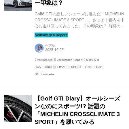
一印象は？
Golf8 GTIの新しいシューズに選んだ「MICHELIN
CROSSCLIMATE 3 SPORT」。さっそく都内を中
心に走り回ってみました。その印象は？ 前回のレ
ポートでお伝えしたとおり、Golf8 GTIにスポー
ツ志向のオールシーズンタイヤであるMICHELIN
CROSSCLIMATE 3 SPORTを装着しました。
生方聡
【Golf GTI Diary】オールシーズンなのにスポー
ツ!? 話題の「MICHELIN CROSSCLIMATE 3
Volkswagen
Volkswagen Report
Golf8 GTI
SPORT」を履いてみる 千葉県から西の太平洋側
Diary
CROSSCLIMATE 3 SPORT
Golf8
Golf8
など、雪があまり降らず、降っても年に数回、年
によってはまったく降らないこともある、いわゆ
GTI
michelin
る“非...
【Golf GTI Diary】オールシーズ
ンなのにスポーツ!? 話題の
「MICHELIN CROSSCLIMATE 3
SPORT」を履いてみる