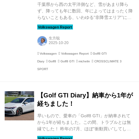
千葉県から西の太平洋側など、雪があまり降ら
ず、降っても年に数回、年によってはまったく降
らないこともある、いわゆる“非降雪エリア”にお
いて、着実に認知度と普及率が高まっている「オ
ールシーズンタイヤ」。この“雪も走れる夏タイ
ヤ”の最新モデル「MICHELIN CROSSCLIMATE 3
生方聡
SPORT（クロスクライメート スリー スポー
ツ）」をGolf8 GTIに装着して、その実力を試し
Volkswagen
Volkswagen Report
Golf8 GTI
てみることにしました。 オールシーズンタイヤ
Diary
Golf8
Golf8 GTI
michelin
CROSSCLIMATE 3
は、1年を通して安全で快適なドライブを楽しめ
るタイヤです。サマータイヤと同じような走行性
SPORT
能を持ちながら、雪道でも安心して走れるのが特
徴です。さらに、1年中同じタイヤを...
【Golf GTI Diary】納車から1年が
経ちました！
早いもので、愛車の「Golf8 GTI」が納車されて
から1年が経ちました。この間、トラブルとは無
縁でした！ 昨年の7月、ほぼ“衝動買い”してしま
ったGolf8 GTI。私が手に入れたのは、2023年モ