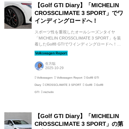
【Golf GTI Diary】「MICHELIN
CROSSCLIMATE 3 SPORT」でワ
インディングロードへ！
スポーツ性を重視したオールシーズンタイヤ
「MICHELIN CROSSCLIMATE 3 SPORT」を装
着したGolf8 GTIでワインディングロードへ！
CROSSCLIMATE 3 SPORTは期待に応えてくれる
でしょうか？ すでに報告しているとおり、愛車の
Golf8 GTIに、スポーツ志向の オールシーズンタ
生方聡
イヤであるMICHELIN CROSSCLIMATE 3
SPORTを装着しました。 【Golf GTI Diary】オー
Volkswagen
Volkswagen Report
Golf8 GTI
ルシーズンなのにスポーツ!? 話題の「MICHELIN
Diary
CROSSCLIMATE 3 SPORT
Golf8
Golf8
CROSSCLIMATE 3 SPORT」を履いてみる 千葉
県から西の太平洋側など、雪があまり降ら...
GTI
michelin
【Golf GTI Diary】「MICHELIN
CROSSCLIMATE 3 SPORT」の第