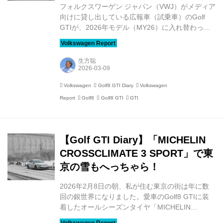
フォルクスワーゲン ジャパン（VWJ）がメディア
向けに貸し出している広報車（試乗車）のGolf
GTIが、2026年モデル（MY26）に入れ替わった
というので、さっそくお借りしてみました。あれ
っ、何か違う!? 2026年モデルのGolf GTIに関し
て、VWJでは、これまで別々だったメーカーオプ
生方聡
ションのDiscoverパッケージ、テクノロジーパッ
ケージ、DCCパッケージをひとつにまとめて
Volkswagen
Golf8 GTI Diary
Volkswagen
「Discover／テクノロジー／DCCパッケージ」と
Report
Golf8
Golf8 GTI
GTI
しました。そして、気がつけば、電動パノラマス
ライディングルーフとプレミアムサウンドシステ
ム“Harman Kardon”を組み合わせたラグジュアリ
ーパ...
【Golf GTI Diary】「MICHELIN
CROSSCLIMATE 3 SPORT」で東
京の雪もへっちゃら！
2026年2月8日の朝、私が住む東京の街は年に数
回の銀世界になりました。愛車のGolf8 GTIに装
着したオールシーズンタイヤ「MICHELIN
CROSSCLIMATE 3 SPORT」を試すには打ってつ