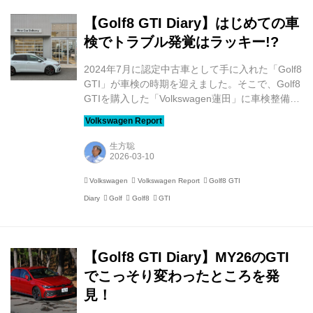
からでした。自宅近くで格安タイヤ交換を...
【Golf8 GTI Diary】はじめての車
検でトラブル発覚はラッキー!?
2024年7月に認定中古車として手に入れた「Golf8
GTI」が車検の時期を迎えました。そこで、Golf8
GTIを購入した「Volkswagen蓮田」に車検整備を
お願いしました！ 購入時に13,500kmだったオド
メーターの数字は、1年7カ月で28,000kmになり
ました。この間の走行距離は14,500kmです。も
生方聡
う1台の愛車「ID.4 Pro Launch Edition」が不在の
ため、このところ走行距離が伸びています。 2月
Volkswagen
Volkswagen Report
Golf8 GTI
下旬、愛車をVolkswagen蓮田を預けて代車で帰る
Diary
Golf
Golf8
GTI
と、その日の夕方にサービス担当者から連絡が入
りました。2つある電動ファンの1つが故障して動
いていないとの...
【Golf8 GTI Diary】MY26のGTI
でこっそり変わったところを発
見！