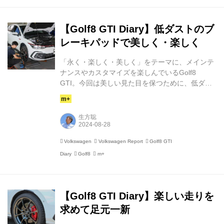
が、中央のタッチスクリーン手前にあるタッチス
イッチ類で、タッチスクリーンを操作していると
きにスイッチに触れて急に大音量になったり、エ
【Golf8 GTI Diary】低ダストのブ
アコンの温度を...
レーキパッドで美しく・楽しく
「永く・楽しく・美しく」をテーマに、メインテ
ナンスやカスタマイズを楽しんでいるGolf8
GTI。今回は美しい見た目を保つために、低ダス
トタイプのブレーキパッドを装着しました。 以
前、「Golf8 eTSI Style」を所有しているときに悩
まされていたのが“ブレーキダスト”。ちょっと遠
生方聡
出しただけでフロントホイールは赤茶け、タイヤ
もすぐに茶色くなります。さらに、ドアなどもブ
Volkswagen
Volkswagen Report
Golf8 GTI
レーキダスト由来の鉄粉が刺さり、大変なこと
Diary
Golf8
m+
に。 【Golf8 eTSI Style】悩みが解消される日は
近い!? Golf8 eTSI Styleのオーナーになって、悩
ましいのがブレーキダストの多さです。でも、そ
の悩み...
【Golf8 GTI Diary】楽しい走りを
求めて足元一新