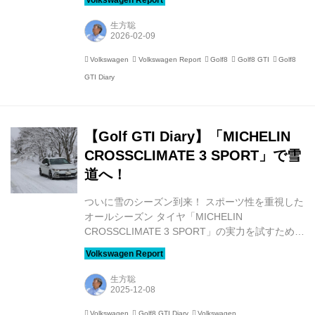
けの状況です。 当日のニュースによれば、東京の
積雪は5cmということでしたが、わが家のあたり
生方聡
はそれより少し多い7cmくらい、塀の上やGolf8
GTIのルーフに雪が積もっていました。 さっそく
Volkswagen
Volkswagen Report
Golf8
Golf8 GTI
Golf8
クルマに積もった雪を落として走り出しますが、
GTI Diary
幹線道路にはほとんど雪はなく、サマータイヤで
もなんら問題なく走れる状況です。しかし、交通
量が少ない道路にはアスファルトが見えないとこ
ろがあり、また、橋の...
【Golf GTI Diary】「MICHELIN
CROSSCLIMATE 3 SPORT」で雪
道へ！
ついに雪のシーズン到来！ スポーツ性を重視した
オールシーズン タイヤ「MICHELIN
CROSSCLIMATE 3 SPORT」の実力を試すため、
雪を求めて福島県の裏磐梯を目指しました。 すで
に報告しているとおり、愛車のGolf8 GTIに、ス
ポーツ志向のオールシーズンタイヤである
生方聡
MICHELIN CROSSCLIMATE 3 SPORTを装着し
ました。前回のレポートでは、Golf GTIをワンデ
Volkswagen
Golf8 GTI Diary
Volkswagen