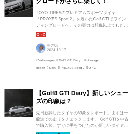
グロードがさらに楽しく！
TOYO TIRESのプレミアムスポーツタイヤ
「PROXES Sport 2」を履いたGolf GTIでワイン
ディングロードへ。その実力は想像以上でした！
Golf GTIがその本領を発揮するのがワインディン
グロードです。現行型のGolf GTIには、電子制御
油圧多板クラッチ式のフロントディファレンシャ
生方聡
ルが標準で搭載されるようになり、ハンドリング
マシーンとしてのキャラクターがさらに際だって
Volkswagen
Golf8 GTI Diary
Volkswagen
います。 そこで今回は日本のスポーツカーの聖地
Report
Golf8
PROXES Sport 2
O・Z
である「箱根ターンパイク」でGolf GTIを走らせ
ることにしました！ ところどころ深い霧に包まれ
ていたターンパイクでしたが、さいわい路面は乾
いています。コ...
【Golf8 GTI Diary】新しいシュー
ズの印象は？
先日新調したタイヤの印象をレポート。まずは一
般道での走りをチェックします。 Golf GTIを中古
で購入後、すぐに手をつけたのが新しいタイヤ選
び。たくさんある選択肢から、今回選んだのが、