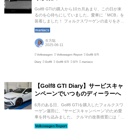
Golf8 GTIの購入から10カ月あまり、この日が来
るのを心待ちにしていました。愛車に「MCB」を
装着しました！ フォルクスワーゲンの走りをさら
なる高みへ フォルクスワーゲンオーナーであれば
ご存じの方も多いでしょう。MCB、すなわち
「Motion Control Beam」（モーションコントロ
生方聡
ールビーム）」は、自動車部品メーカー大手の
「アイシン」が開発したボディの変形を抑えるフ
Volkswagen
Volkswagen Report
Golf8 GTI
リクションダンパーです。単にボディの歪みを抑
Diary
Golf8
Golf8 GTI
GTI
maniacs
制するのではなく、その振動エネルギーを吸収す
ることによって、クルマ本来が持つ走りの性能を
引き出し、安定性と快適性を高めるというもので
す。 フォルクスワーゲン車用としては...
【Golf8 GTI Diary】サービスキャ
ンペーンでいつものディーラーへ
6月のある日、Golf8 GTIを購入したフォルクスワ
ーゲン蓮田に、“サービスキャンペーン”のため愛
車を持ち込みました。 クルマの改善措置には「リ
コール」、「改善対策」、「サービスキャンペー