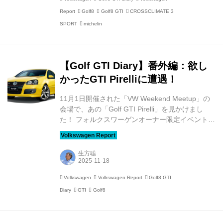
ィングロードで走らせ、これまでのオールシーズ
Report
Golf8
Golf8 GTI
CROSSCLIMATE 3
ンタイヤの常識を破るスポーツ性能の持ち主であ
ることを確認しました。 【Golf GTI Diary】
SPORT
michelin
「MICHELIN CROSSCLIMATE 3...
【Golf GTI Diary】番外編：欲し
かったGTI Pirelliに遭遇！
11月1日開催された「VW Weekend Meetup」の
会場で、あの「Golf GTI Pirelli」を見かけまし
た！ フォルクスワーゲンオーナー限定イベント
「VW Weekend Meetup」が都内で開催されたこ
とはニュースでお伝えしました。 ドイツ本社から
のサプライズゲストはVWブランドCEO！ 「VW
生方聡
Weekend Meetup」開催 - 8speednet VW、
Audi、Porscheがもっと楽しくなる自動車情報サ
Volkswagen
Volkswagen Report
Golf8 GTI
イト 2025年11月1日、フォルクスワーゲン ジャ
Diary
GTI
Golf8
パン（以下VWJ）がフォルクスワーゲンオーナー
限定イベント「VW Weekend Meetup」を開催
し...