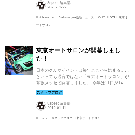
型「ゴルフGTI」と、VWとドイツの老舗チューナ
8speed編集部
ー「Oettinger（エッティンガー）」が共同開発し
たボディパーツ（今後発売予定）を装着したゴル
Volkswagen
Volkswagen最新ニュース
Golf8
GTI
東京オ
フGTIを展示。さらにブースでは、GTIオリジナ
ートサロン
ルグッズがもらえるプレゼントキャンペーンやフ
ォルクスワーゲンアカデミー公認トレーナーによ
るトークショーなどが行われる。 東京オートサロ
ンの開催概要等は...
東京オートサロンが開幕しまし
た！
日本のクルマイベントは毎年ここから始まる……
といっても過言ではない「東京オートサロン」が
幕張メッセで開幕しました。 今年は11日が14：
00〜19：00、12日が9：00〜19：00、最終日の
13日が9：00〜18：00のオープンになります。
今回は、フォルクスワーゲン グループ ジャパン
8speed編集部
やアウディ ジャパンのブース出展がなく、
8speed.net編集部としてはちょっぴり寂しいので
Essay
スタッフブログ
東京オートサロン
すが、アルミホイール、タイヤ、サスペンション
といったパーツのブースに、ゴルフGTIやAudi R8
などスポーツモデルが潜んでいます。スポーティ