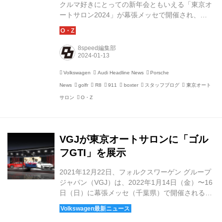
クルマ好きにとっての新年会ともいえる「東京オ
ートサロン2024」が幕張メッセで開催され、
8speed.net編集部でもその模様を取材してきまし
た。 1983年に前身となる「東京エキサイティン
グカーショー」として開催されてから今回が42回
8speed編集部
目となる東京オートサロン。378社が出展し、
893台の車両が展示されるという（2023年12月21
Volkswagen
Audi Headline News
Porsche
日時点）、幕張メッセ全館を使用するほどの規模
News
golfr
R8
911
boxter
スタッフブログ
東京オート
となっています。 開催初日となった1月12日は、
業界＆報道関係者公開日ということでしたが、新
サロン
O・Z
型コロナウイルスが落ち着いたこともあってかす
ごい人出。 そんななか、VW、Aud...
VGJが東京オートサロンに「ゴル
フGTI」を展示
2021年12月22日、フォルクスワーゲン グループ
ジャパン（VGJ）は、2022年1月14日（金）〜16
日（日）に幕張メッセ（千葉県）で開催される
「東京オートサロン 2022」に出展する。 4年ぶ
りの出展となる東京オートサロン 2022には、新