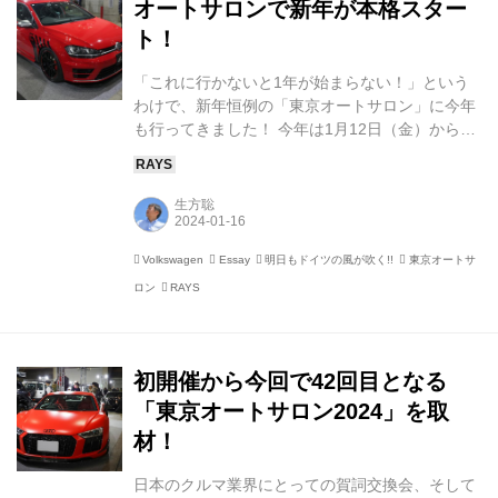
オートサロンで新年が本格スター
ト！
「これに行かないと1年が始まらない！」という
わけで、新年恒例の「東京オートサロン」に今年
も行ってきました！ 今年は1月12日（金）から14
日（日）の3日間、千葉県の幕張メッセで
「TOKYO AUTO SALON 2024」が開催されまし
た。私は12日の業界＆報道関係者向けのビジネス
生方聡
デイ に伺いました。9時開場のところ、9時少し
すぎにプレス受付に辿り着くと、場外に列ができ
Volkswagen
Essay
明日もドイツの風が吹く!!
東京オートサ
るほどの混雑ぶりにビックリ！ 30分並んでよう
ロン
RAYS
やくホールに向かいますが、関係者の多さにまた
ビックリです。 ちなみに、主催者の発表では、来
場者数は12日が51,014人、13日が95,081人、14
日が83,978人とのこと...
初開催から今回で42回目となる
「東京オートサロン2024」を取
材！
日本のクルマ業界にとっての賀詞交換会、そして