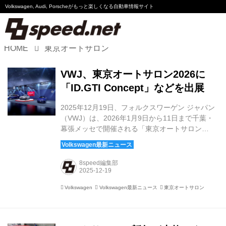
Volkswagen, Audi, Porscheが
もっと楽しくなる自動車情報サイト
HOME
東京オートサロン
Volkswagen
VWJ、東京オートサロン2026に
Audi
「ID.GTI Concept」などを出展
Porsche
2025年12月19日、フォルクスワーゲン ジャパン
（VWJ）は、2026年1月9日から11日まで千葉・
Motorsport
幕張メッセで開催される「東京オートサロン
2026」への出展概要を発表した。会場では、GTI
誕生50周年を迎える節目の年にあわせ、電動GTI
Essay
の将来像を示す「ID.GTI Concept」を日本で初め
8speed編集部
て公開する。あわせて、「Golf R Black Edition」
およびフル電動ミニバン「ID. Buzz」も展示され
Volkswagen
Volkswagen最新ニュース
東京オートサロン
る予定である。 GTIのDNAを電動化時代へとつな
ぐ「ID. GTI Concept」 今回の出展における最大
のトピックが、「ID.GTI Concept」の国内初披露
だ。同モ...