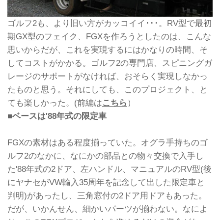
ゴルフ2も、より旧い方がカッコイイ･･･。RV型で最初
期GX型のフェイク、FGXを作ろうとしたのは、こんな
思いからだが、これを実現するにはかなりの時間、そ
してコストがかかる。ゴルフ2の専門店、スピニングガ
レージのサポートがなければ、おそらく実現しなかっ
たものと思う。それにしても、このプロジェクト、と
ても楽しかった。(前編は
こちら
）
■ベースは'88年式の限定車
FGXの素材はある程度揃っていた。オグラ手持ちのゴ
ルフ2のなかに、なにかの部品との物々交換で入手し
た'88年式の2ドア、左ハンドル、マニュアルのRV型(後
にヤナセがVW輸入35周年を記念して出した限定車と
判明)があったし、三角窓付の2ドア用ドアもあった。
だが、いかんせん、細かいパーツが揃わない。なによ