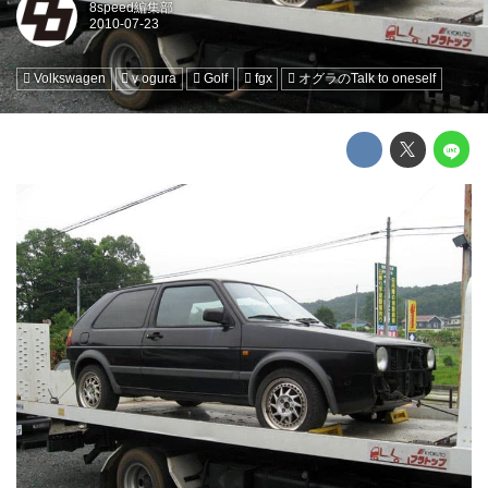
8speed編集部
Volkswagen
v ogura
Golf
fgx
オグラのTalk to oneself