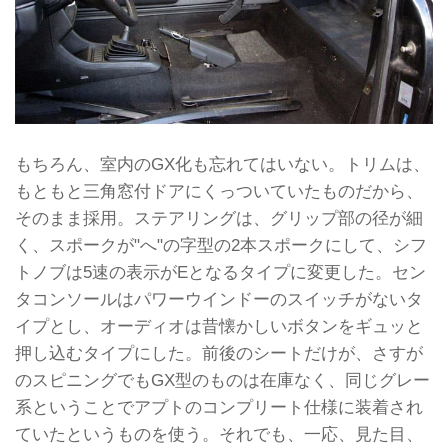
もちろん、室内のGX化も忘れてはいない。トリムは、
もともと三角窓付ドアにくっついていたものだから、
そのまま採用。ステアリングは、グリップ部の径が細
く、スポークが"へ"の字型の2本スポークにして、シフ
トノブは5速の表示がEとなるタイプに変更した。セン
タコンソールはパワーウインドーのスイッチがないタ
イプとし、オーディオは昔懐かしいボタンをギュッと
押し込むタイプにした。前後のシートだけが、さすが
のスピニングでもGX型のものは在庫なく、同じグレー
系ということでアプトのコンプリート仕様に装着され
ていたというものを使う。それでも、一応、見た目、