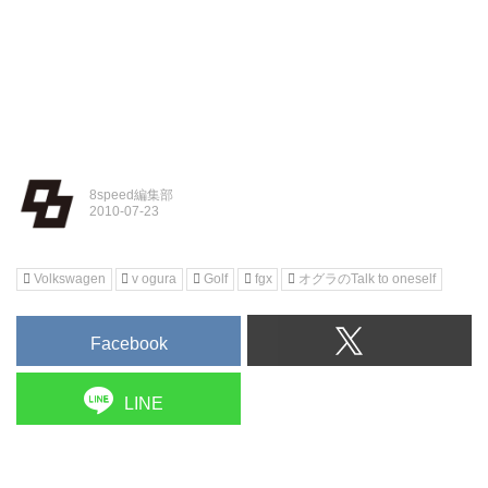
8speed編集部
Volkswagen
v ogura
Golf
fgx
オグラのTalk to oneself
Facebook
LINE