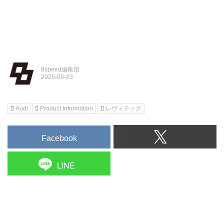
8speed編集部
Audi
Product Information
レヴィテック
Facebook
LINE