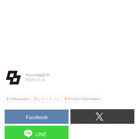
8speed編集部
Volkswagen
レヴィテック
Product Information
Facebook
LINE