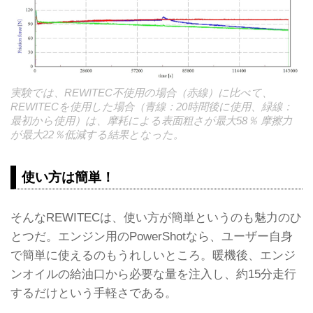
実験では、REWITEC不使用の場合（赤線）に比べて、
REWITECを使用した場合（青線：20時間後に使用、緑線：
最初から使用）は、摩耗による表面粗さが最大58％ 摩擦力
が最大22％低減する結果となった。
使い方は簡単！
そんなREWITECは、使い方が簡単というのも魅力のひ
とつだ。エンジン用のPowerShotなら、ユーザー自身
で簡単に使えるのもうれしいところ。暖機後、エンジ
ンオイルの給油口から必要な量を注入し、約15分走行
するだけという手軽さである。