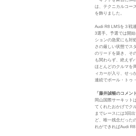
は、テクニカルコー
を飾りました。
Audi R8 LMSを
3選手。予選では開
ションの急変にも対
さの厳しい状態でス
のリードを築き、そ
も関わらず、絶えず
ほとんどのクルマを
ィカーが入り、せっ
連続でポール・トゥ
「藤井誠暢のコメン
岡山国際サーキット
てくれたおかげでク
までレースには3回出
ど、唯一残念だった
れができればAudi 