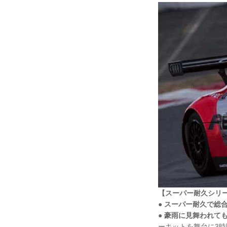
【スーパー耐久シリー
● スーパー耐久で総
● 豪雨に見舞われて
ーキットを舞台に3時間耐