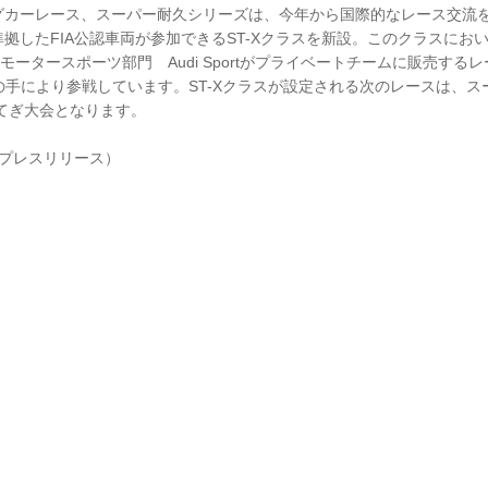
カーレース、スーパー耐久シリーズは、今年から国際的なレース交流を図る
したFIA公認車両が参加できるST-Xクラスを新設。このクラスにおいて、
直轄のモータースポーツ部門 Audi Sportがプライベートチームに販売す
 Racingの手により参戦しています。ST-Xクラスが設定される次のレースは
)もてぎ大会となります。
 プレスリリース）