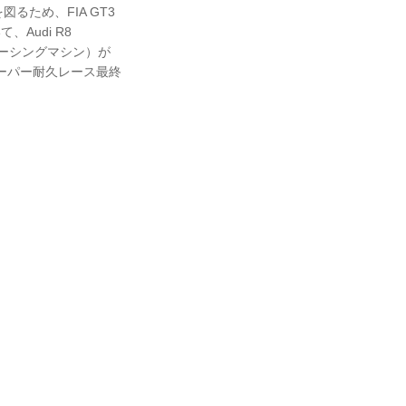
ため、FIA GT3
Audi R8
るレーシングマシン）が
、スーパー耐久レース最終