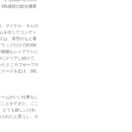
3戦連続の総合優勝
筑晶裕、マイケル・キムの
ムを出してコンディ
スは、青空のもと暑
ラップだけで約3秒
が困難なレイアウトに
静にクリアし続けて、
ったところでセーフテ
リードを広げ、3戦
チームがいい仕事をし
むことができた。ここ
て、とても嬉しいけれ
められたと思うし、そ