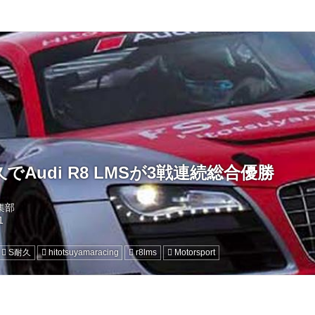
でAudi R8 LMSが3戦連続総合優勝
編集部
S耐久
hitotsuyamaracing
r8lms
Motorsport