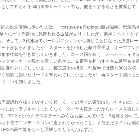
スとして知られる岡山国際サーキットでも、他を圧する速さを披露して、
３戦連続の総合優勝に導いたのは、Hitotsuyama Racingの藤井誠暢、都
始早々にゲリラ豪雨に見舞われる波乱がありましたが、素早くベストタイ
処。そして、3戦連続でポールポジションから挑むことになった決勝レー
タートが切られましたが、スタートを担当した藤井選手は、オープニング
のまま後続を引き離していきました。コース幅が狭く、オーバーテイク
バックマーカーが現れる難しい条件に、２番手を担当するキム選手も冷
周回遅れとしてしまいます。都筑選手の担当した後半では残り30分を切
かく順調に築いたリードを奪われてしまいましたが、再スタート後はまた
・ウィンを飾りました。
ト」
は周回遅れを抜くのがすごく難しく、その点での苦労はあったものの、
ルマにはトラブルがまったくなく、タイヤも良かったからレースを楽し
て、ST-Xというクラスをチームみんなも楽しんでいる。3連勝を飾れ
のは予選でコンディションに恵まれなかったこと。まだまだタイムは縮
R8 LMSの高性能をもっと理解してもらえたはずだ。