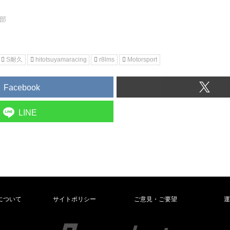
集部
S耐久
hitotsuyamaracing
r8lms
Motorsport
Facebook
LINE
について
サイトポリシー
ご意見・ご要望