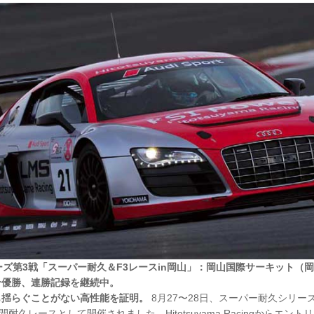
ズ第3戦「スーパー耐久＆F3レースin岡山」：岡山国際サーキット（
合優勝、連勝記録を継続中。
も揺らぐことがない高性能を証明。
8月27〜28日、スーパー耐久シリー
久レースとして開催されました。Hitotsuyama Racingからエントリーす