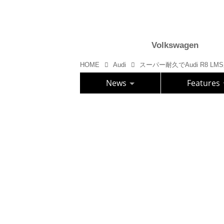
Volkswagen
HOME
Audi
スーパー耐久でAudi R8 L
News
Features