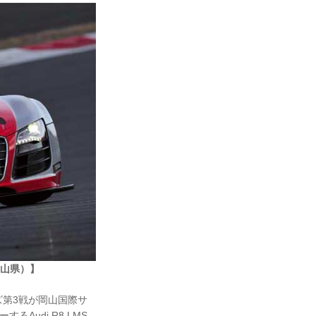
岡山県）】
ズ第3戦が岡山国際サ
るAudi R8 LMS