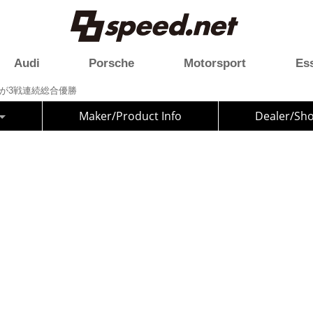
Audi
Porsche
Motorsport
Es
MSが3戦連続総合優勝
Maker/Product Info
Dealer/Sh