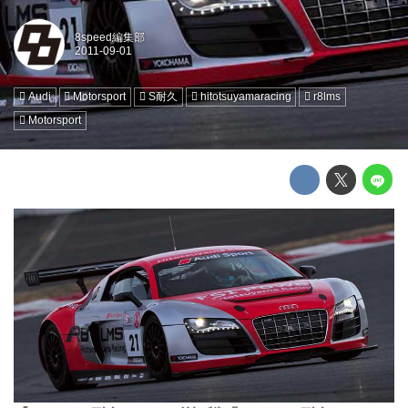
8speed編集部
Audi
Motorsport
S耐久
hitotsuyamaracing
r8lms
Motorsport