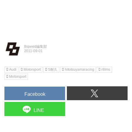
8speed編集部
Audi
Motorsport
S耐久
hitotsuyamaracing
r8lms
Motorsport
Facebook
LINE