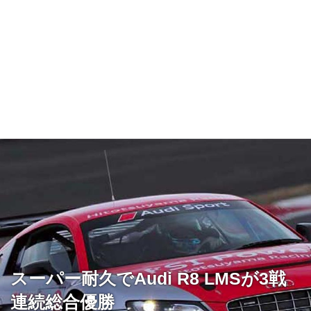
スーパー耐久でAudi R8 LMSが3戦
連続総合優勝