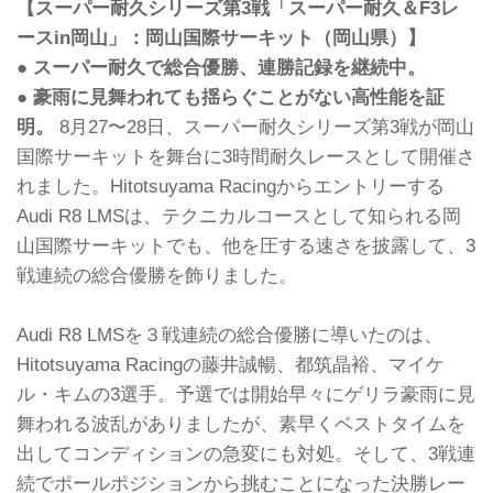
【スーパー耐久シリーズ第3戦「スーパー耐久＆F3レ
ースin岡山」：岡山国際サーキット（岡山県）】
● スーパー耐久で総合優勝、連勝記録を継続中。
● 豪雨に見舞われても揺らぐことがない高性能を証
明。
8月27〜28日、スーパー耐久シリーズ第3戦が岡山
国際サーキットを舞台に3時間耐久レースとして開催さ
れました。Hitotsuyama Racingからエントリーする
Audi R8 LMSは、テクニカルコースとして知られる岡
山国際サーキットでも、他を圧する速さを披露して、3
戦連続の総合優勝を飾りました。
Audi R8 LMSを３戦連続の総合優勝に導いたのは、
Hitotsuyama Racingの藤井誠暢、都筑晶裕、マイケ
ル・キムの3選手。予選では開始早々にゲリラ豪雨に見
舞われる波乱がありましたが、素早くベストタイムを
出してコンディションの急変にも対処。そして、3戦連
続でポールポジションから挑むことになった決勝レー