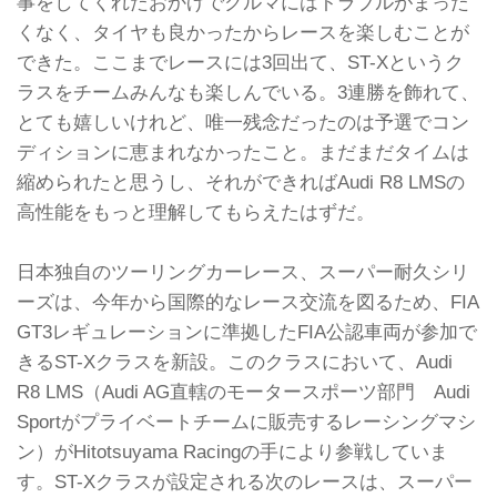
事をしてくれたおかげでクルマにはトラブルがまった
くなく、タイヤも良かったからレースを楽しむことが
できた。ここまでレースには3回出て、ST-Xというク
ラスをチームみんなも楽しんでいる。3連勝を飾れて、
とても嬉しいけれど、唯一残念だったのは予選でコン
ディションに恵まれなかったこと。まだまだタイムは
縮められたと思うし、それができればAudi R8 LMSの
高性能をもっと理解してもらえたはずだ。
日本独自のツーリングカーレース、スーパー耐久シリ
ーズは、今年から国際的なレース交流を図るため、FIA
GT3レギュレーションに準拠したFIA公認車両が参加で
きるST-Xクラスを新設。このクラスにおいて、Audi
R8 LMS（Audi AG直轄のモータースポーツ部門 Audi
Sportがプライベートチームに販売するレーシングマシ
ン）がHitotsuyama Racingの手により参戦していま
す。ST-Xクラスが設定される次のレースは、スーパー