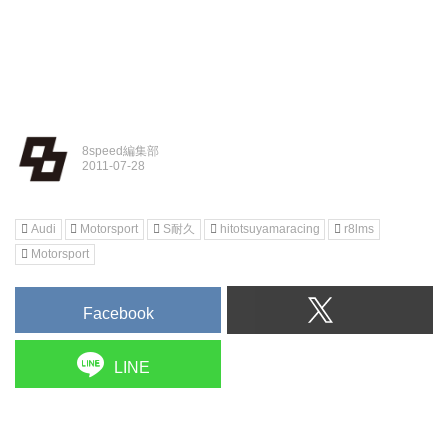
8speed編集部
Audi
Motorsport
S耐久
hitotsuyamaracing
r8lms
Motorsport
Facebook
LINE