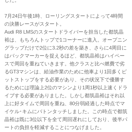
した。
7月24日午後1時、ローリングスタートによって4時間
の決勝レースがスタート。
Audi R8 LMSのスタートドライバーを担当した都筑晶
裕は、もちろんトップで1コーナーに進入。オープニン
グラップだけで2位に3.2秒の差を築き、さらに4周目に
はバックマーカーを捉えるほど、都筑晶裕はハイペー
スで周回を重ねていきます。他クラスと比べ燃費で劣
るGT3マシンは、給油作業のために他車より1回多くピ
ットストップをする必要があり、その状況下で優勝す
るためには理論上2位のマシンより1周1秒以上速くドラ
イブする必要がありました。しかし都筑晶裕はそれ以
上に好タイムで周回を重ね、80分弱経過した時点でマ
イケル･キムにバトンタッチしました。この時点で都筑
晶裕は既に3位以下を全て周回遅れにしており、後半パ
ートの負担を軽減することにつなげました。