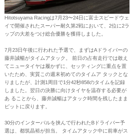
Hitotsuyama Racingは7月23〜24日に富士スピードウェ
イで開催されたスーパー耐久第2戦において、2位に2ラ
ップの大差をつけ総合優勝を獲得しました。
7月23日午後に行われた予選で、まずはAドライバーの
藤井誠暢がタイムアタック。 前日の占有走行では敢え
てニュータイヤは履かずに、セッティングに重点を置
いたため、実質この週末初めてのタイムア タックとな
りましたが、計測1周目で1分42秒858のタイムを記録
しました。翌日の決勝に向けタイヤを温存する必要が
あ ることから、藤井誠暢はアタック時間を残したまま
ピットに戻ります。
30分のインターバルを挟んで行われたBドライバー予
選は、都筑晶裕が担当。 タイムアタック中に前車がス