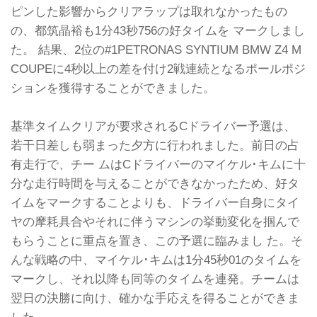
ピンした影響からクリアラップは取れなかったもの
の、都筑晶裕も1分43秒756の好タイムを マークしまし
た。 結果、2位の#1PETRONAS SYNTIUM BMW Z4 M
COUPEに4秒以上の差を付け2戦連続となるポールポジ
ションを獲得することができました。
基準タイムクリアが要求されるCドライバー予選は、
若干日差しも弱まった夕方に行われました。前日の占
有走行で、チー ムはCドライバーのマイケル･キムに十
分な走行時間を与えることができなかったため、好タ
イムをマークすることよりも、ドライバー自身にタイ
ヤの摩耗具合やそれに伴うマシンの挙動変化を掴んで
もらうことに重点を置き、この予選に臨みまし た。そ
んな戦略の中、マイケル･キムは1分45秒01のタイムを
マークし、それ以降も同等のタイムを連発。チームは
翌日の決勝に向け、確かな手応えを得ることができま