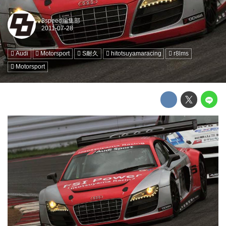
8speed編集部
Audi
Motorsport
S耐久
hitotsuyamaracing
r8lms
Motorsport