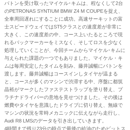
バトンを受け取ったマイケル･キムは、程なくして2台
のPETRONAS SYNTIUM BMW Z4 M COUPEを捉え、
全車周回遅れにすることに成功。高速サーキットの富
士スピードウェイではST5クラスとの速度差が非常に
大きく、この速度差の中、コース上いたるところで現
れるバックマーカーをミスなく、そしてロスを少なく
処理していくことが、今回チームからマイケル･キムに
与えられた課題の一つでもありました。マイケル・キ
ムは毎周安定したタイムを刻み、藤井誠暢にバトンを
渡します。藤井誠暢はコースインしタイヤが温まる
と、コースが多くのマシンで渋滞する中、序盤に都筑
晶裕がマークしたファステストラップを塗り替え、プ
ラチナドライバーの意地を見せつけました。その後は
燃費やタイヤを意識したドライブに切り替え、無線で
マシンの状況を常時メカニックに伝えながら走行し、
Audi R8 LMSのデータを引き出していきます。
4時間まで残り23分の時点で最後の給油のためピットス