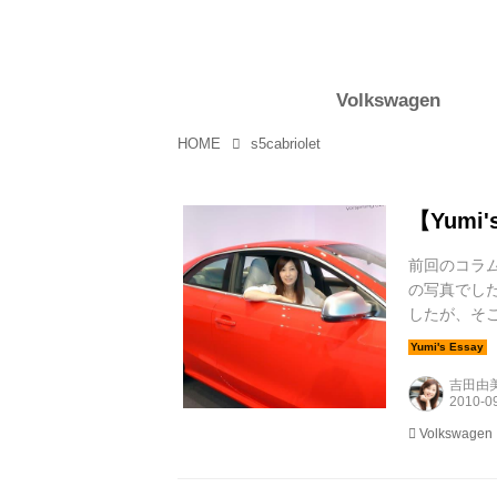
Volkswagen
HOME
s5cabriolet
【Yumi
前回のコラ
の写真でし
したが、そ
長就任後、初
ました。 
吉田由
ト...
Volkswagen