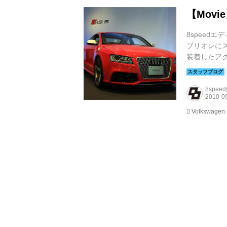
【Mov
8speed
ブリオレに
装着したア
ポーツシー
いる。また、従
8spee
Volkswagen