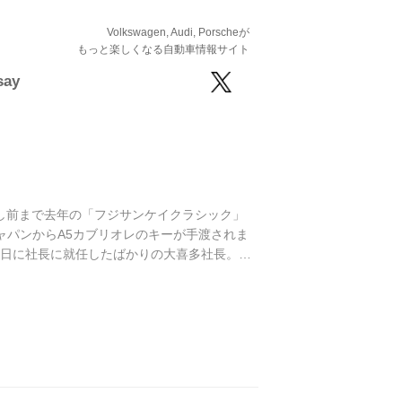
Volkswagen, Audi, Porscheが
もっと楽しくなる自動車情報サイト
say
し前まで去年の「フジサンケイクラシック」
ャパンからA5カブリオレのキーが手渡されま
1日に社長に就任したばかりの大喜多社長。社
・原宿のアウディ フォーラム東京で開催され
。「マツダ時代、ドイツに出張したときアウ