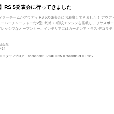
ie】RS 5発表会に行ってきました
エディターチームがアウディ RS 5の発表会にお邪魔してきました！ アウディ 
スーパーチャージャー付V型6気筒3.0直噴エンジンを搭載し、リヤスポ
グレッシブなオープンカー。インテリアにはカーボンアトラス デコラテ
ト、バング&オルフセンサウンドシステムを装着し、Sモデルならではの
来のV6 3.2L FSIモデルに代わり、2.0TFSIを搭載するA5 カブリオレ 2.
d編集部
スタッフブログ
a5cabriolet
Audi
rs5
s5cabriolet
Essay