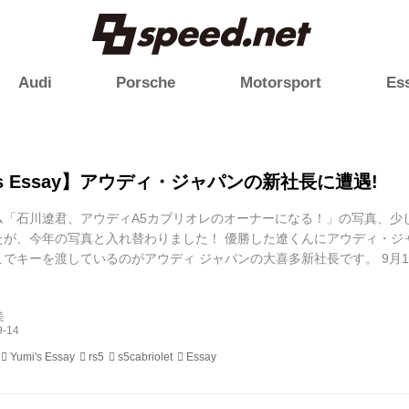
Audi
Porsche
Motorsport
Es
's Essay】アウディ・ジャパンの新社長に遭遇!
ム「石川遼君、アウディA5カブリオレのオーナーになる！」の写真、少
たが、今年の写真と入れ替わりました！ 優勝した遼くんにアウディ・ジ
こでキーを渡しているのがアウディ ジャパンの大喜多新社長です。 9月
めてとなる新型モデル「RS 5」と「S5 カブリオレ」の発表会が東京
ちなみに大喜多社長は、マツダ～BMWを経て、4年前にアウディへ入社
美
Yumi's Essay
rs5
s5cabriolet
Essay