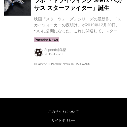
ラボ 「トライウィング S-91x ペガ
サス スターファイター」誕生
映画「スターウォーズ」シリーズの最新作、「ス
カイウォーカーの夜明け」が2019年12月20日、
ついに公開になった。これに関連して、スターウ
ォーズを制作するルーカスフィルムとポルシェが
コラボレーションを行い、スターウォーズとポル
シェの世界観を融合させたスターシップをデザイ
8speed編集部
ンし、12月16日、ロサンゼルスで開催されたプレ
ミア上映イベントで、全長1.5mのスケールモデル
Porsche
Porsche News
STAR WARS
を披露した。 「トライウィング S-91x ペガサス
スターファイター」と呼ばれるこのスターシップ
は、ルーカスフィルムとポルシェのデザインチー
ムが約2カ月にわたって共同で制作したもので、
随所にポルシェのデザイン要素が見られる。 ...
このサイトについて
サイトポリシー