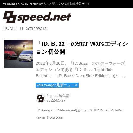
Volkswagen, Audi, Porscheが
もっと楽しくなる自動車情報サイト
HOME
Star Wars
Volkswagen
「ID. Buzz」のStar Warsエディシ
Audi
ョン初公開
Porsche
2022年5月26日、「ID.Buzz」のスターウォーズ
エディションである「ID. Buzz ‘Light Side
Motorsport
Edition’」「ID. Buzz ‘Dark Side Edition’」が、カ
リフォルニア州アナハイムで開催中のイベント
「スターウォーズ セレブレーション」で初公開さ
Essay
れた。 フォルクスワーゲンAGは、電動ワーゲン
8speed編集部
バス「ID.Buzz」の発売にあわせて、5月27日公開
のスターウォーズドラマ『オビ＝ワン・ケノー
Volkswagen
Volkswagen最新ニュース
ID.Buzz
Obi-Wan
ビ』とのコラボレーションを展開している。
Kenobi
Star Wars
「ID.Buzz」と『オビ＝ワン・ケノービ』がコラ
ボ！ ユアン・マクレガーはVWのブランドアンバ
サダーに - 8spee...