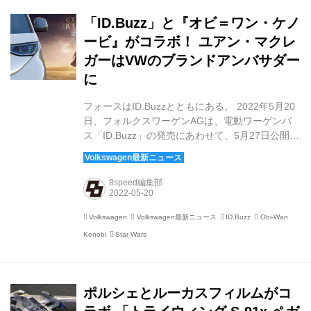
「ID.Buzz」と『オビ＝ワン・ケノ
ービ』がコラボ！ ユアン・マクレ
ガーはVWのブランドアンバサダー
に
フォースはID.Buzzとともにある。 2022年5月20
日、フォルクスワーゲンAGは、電動ワーゲンバ
ス「ID.Buzz」の発売にあわせて、5月27日公開の
スターウォーズドラマ『オビ＝ワン・ケノービ』
とのコラボレーションを展開すると発表した。
『オビ＝ワン・ケノービ』は、ジェダイ・マスタ
8speed編集部
ーの「オビ＝ワン・ケノービ」と、その弟子であ
るアナキン・スカイウォーカーが姿を変えた暗黒
Volkswagen
Volkswagen最新ニュース
ID.Buzz
Obi-Wan
卿「ダース・ベイダー」のその後を描くオリジナ
Kenobi
Star Wars
ルドラマシリーズ。『エピソード3／シスの復
讐』の10年後から物語は始まる。 その主役であ
るオビ＝ワン・ケノービを務めるのが、エピソー
ド1〜3でも同じ役に扮したユアン・マクレガ...
ポルシェとルーカスフィルムがコ