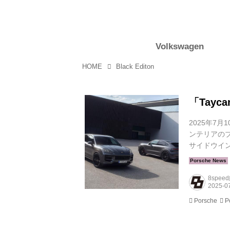
Volkswagen
HOME
Black Editon
「Tayc
2025年7月
ンテリアのブ
サイドウイ
ーテッド“P
パッケージ、
8spee
Porsche
P