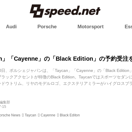
Audi
Porsche
Motorsport
Es
an」「Cayenne」の「Black Edition」の予約受
10日、ポルシェジャパンは、「Taycan」「Cayenne」の「Black Ed
ラックアクセントが特徴のBlack Edition。Taycanではスポーツ
ンドウトリム、リヤのモデルロゴ、エクステリアミラーがハイグロスブ
orsche”ロゴが付いたリヤライトストリップを採用。さらに、ブラッ
ブラックブラッシュアルミニウムドアエントリーガード（イルミネー..
d編集部
orsche News
Taycan
Cayenne
Black Editon