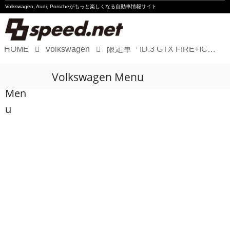
Volkswagen, Audi, Porscheが
もっと楽しくなる自動車情報サイト
HOME
Volkswagen
限定車「ID.3 GTX FIRE+ICE」の“Fire and Ice”ってなに？
Volkswagen
Volkswagen Menu
Audi
Men
Porsche
u
Motorsport
Essay