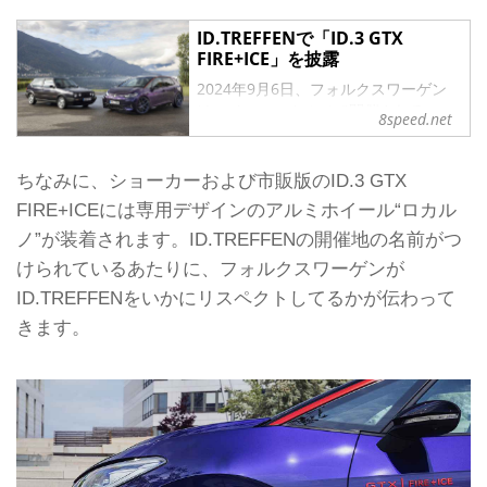
ID.TREFFENで「ID.3 GTX
FIRE+ICE」を披露
2024年9月6日、フォルクスワーゲン
はスイスのロカルノで開催される
8speed.net
「ID.TREFFEN」（IDミーティング）
で、コンセプトカーの「ID.3 GTX
FIRE+ICE」を披露した。
ちなみに、ショーカーおよび市販版のID.3 GTX
ID.TREFFENはヨーロッパ各地の
FIRE+ICEには専用デザインのアルミホイール“ロカル
「ID.」のオーナーが集うファンミーテ
ノ”が装着されます。ID.TREFFENの開催地の名前がつ
ィング。フォルクスワーゲンは例年こ
こで、コンセプトカーを披露してい
けられているあたりに、フォルクスワーゲンが
る。
ID.TREFFENをいかにリスペクトしてるかが伝わって
昨年の様子はこちら。
きます。
「ID.」がスイスに集結！
「ID.TREFFEN 2023」訪問記
ヨーロッパ各地から「ID.ファミリー」
のオーナーが集う「ID.TREF...