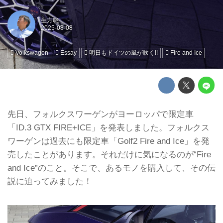
生方聡
Volkswagen
Essay
明日もドイツの風が吹く!!
Fire and Ice
先日、フォルクスワーゲンがヨーロッパで限定車
「ID.3 GTX FIRE+ICE」を発表しました。フォルクス
ワーゲンは過去にも限定車「Golf2 Fire and Ice」を発
売したことがあります。それだけに気になるのが“Fire
and Ice”のこと。そこで、あるモノを購入して、その伝
説に迫ってみました！