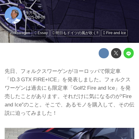
生方聡
Volkswagen
Essay
明日もドイツの風が吹く!!
Fire and Ice
先日、フォルクスワーゲンがヨーロッパで限定車
「ID.3 GTX FIRE+ICE」を発表しました。フォルクス
ワーゲンは過去にも限定車「Golf2 Fire and Ice」を発
売したことがあります。それだけに気になるのが“Fire
and Ice”のこと。そこで、あるモノを購入して、その伝
説に迫ってみました！