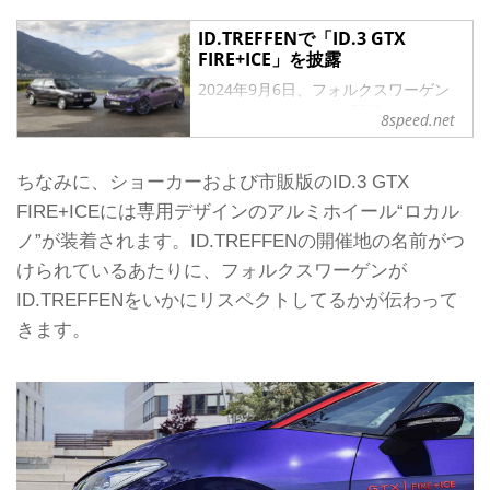
ID.TREFFENで「ID.3 GTX
FIRE+ICE」を披露
2024年9月6日、フォルクスワーゲン
はスイスのロカルノで開催される
8speed.net
「ID.TREFFEN」（IDミーティング）
で、コンセプトカーの「ID.3 GTX
FIRE+ICE」を披露した。
ちなみに、ショーカーおよび市販版のID.3 GTX
ID.TREFFENはヨーロッパ各地の
FIRE+ICEには専用デザインのアルミホイール“ロカル
「ID.」のオーナーが集うファンミーテ
ノ”が装着されます。ID.TREFFENの開催地の名前がつ
ィング。フォルクスワーゲンは例年こ
こで、コンセプトカーを披露してい
けられているあたりに、フォルクスワーゲンが
る。
ID.TREFFENをいかにリスペクトしてるかが伝わって
昨年の様子はこちら。
きます。
「ID.」がスイスに集結！
「ID.TREFFEN 2023」訪問記
ヨーロッパ各地から「ID.ファミリー」
のオーナーが集う「ID.TREF...