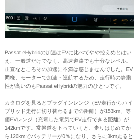
Passat eHybridの加速はEVに比べてやや控えめとはい
え、一般道だけでなく、高速道路でも十分なレベル。
正直なところその加速に不満は感じませんでした。EV
同様、モーターで加速・巡航するため、走行時の静粛
性が高いのもPassat eHybridの魅力のひとつです。
カタログを見るとプラグインレンジ（EV走行からハイ
ブリッド走行に切り替わるまでの距離）が153km、等
価EVレンジ（充電した電気でEV走行できる距離）が
142kmです。常磐道を下っていくと、走りはじめてか
ら126kmでバッテリーが0％になり、さらに3km走ると