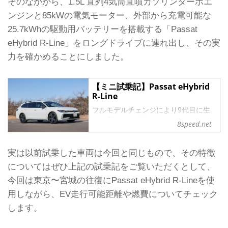
そのなかから、1.5L 直列4気筒直噴ガソリンターボエ
ンジンと85kWの電気モーター、外部から充電可能な
25.7kWhの駆動用バッテリーを搭載する「Passat
eHybrid R-Line」をロングドライブに連れ出し、その実
力を確かめることにしました。
【ミニ試乗記】Passat eHybrid
R-Line
フルモデルチェンジにより9代目に生
まれ変わった「Passat」のなかから、
8speed.net
プラグインハイブリッド車（PHEV）
の「Passat eHybrid R-Line」を試乗
会でチェックした。
実は以前試乗した車両は今回と同じもので、その特徴
新型Passatは、フルモデルチェンジを
についてはぜひ上記の試乗記をご覧いただくとして、
機にステーションワゴンボディのみと
今回は東京〜宮城の往復にPassat eHybrid R-Lineを使
なり、これまで「Passat Variant」と
呼ばれてきたワゴンは、単にPassatと
用しながら、EV走行可能距離や燃費についてチェック
名乗ることになった。
します。
VWJが新型「Passat」と「Tiguan」を
2024年内に発売