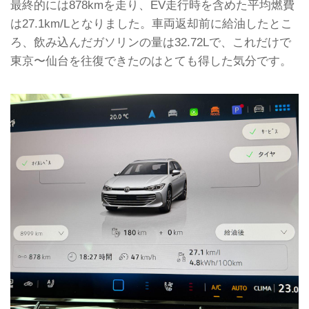
最終的には878kmを走り、EV走行時を含めた平均燃費
は27.1km/Lとなりました。車両返却前に給油したとこ
ろ、飲み込んだガソリンの量は32.72Lで、これだけで
東京〜仙台を往復できたのはとても得した気分です。