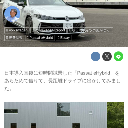
生方聡
Volkswagen
Volkswagen Report
明日もドイツの風が吹く!!
燃費調査
Passat eHybrid
Essay
日本導入直後に短時間試乗した「Passat eHybrid」を
あらためて借りて、長距離ドライブに出かけてみまし
た。