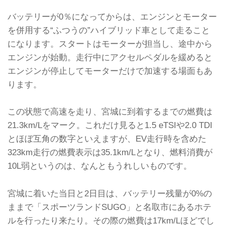
バッテリーが0％になってからは、エンジンとモーター
を併用する“ふつうの”ハイブリッド車として走ること
になります。スタートはモーターが担当し、途中から
エンジンが始動。走行中にアクセルペダルを緩めると
エンジンが停止してモーターだけで加速する場面もあ
ります。
この状態で高速を走り、宮城に到着するまでの燃費は
21.3km/Lをマーク。これだけ見ると1.5 eTSIや2.0 TDI
とほぼ互角の数字といえますが、EV走行時を含めた
323km走行の燃費表示は35.1km/Lとなり、燃料消費が
10L弱というのは、なんともうれしいものです。
宮城に着いた当日と2日目は、バッテリー残量が0%の
ままで「スポーツランドSUGO」と名取市にあるホテ
ルを行ったり来たり。その際の燃費は17km/Lほどでし