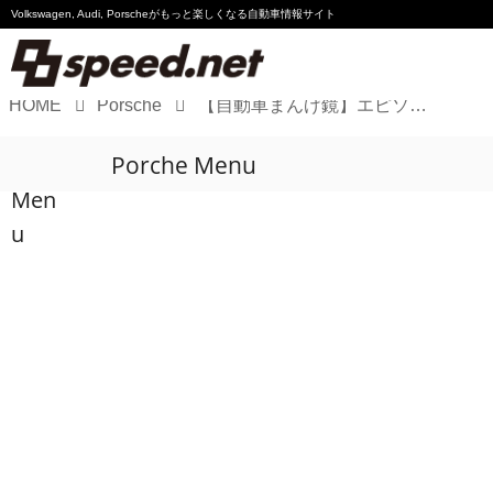
Volkswagen, Audi, Porscheが
もっと楽しくなる自動車情報サイト
HOME
Porsche
【自動車まんげ鏡】エピソード32：横浜〜宮崎まで1,340km・15時間！ポルシェ 911 Turbo S（992.2）慣らし運転[往路編]
Volkswagen
Porche Menu
Audi
Men
Porsche
u
Motorsport
Essay