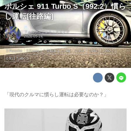
ポルシェ 911 Turbo S（992.2）慣ら
し運転[往路編]
フェルディナント・ヤマグチ
Porsche
Essay
自動車まんげ鏡
911
992
992.2
911 Turbo S
「現代のクルマに慣らし運転は必要なのか？」