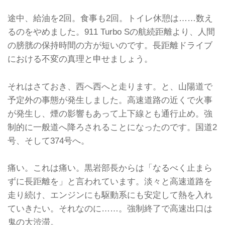
途中、給油を2回。食事も2回。トイレ休憩は……数え
るのをやめました。911 Turbo Sの航続距離より、人間
の膀胱の保持時間の方が短いのです。長距離ドライブ
における不変の真理と申せましょう。
それはさておき、西へ西へと走ります。と、山陽道で
予定外の事態が発生しました。高速道路の近くで火事
が発生し、煙の影響もあって上下線とも通行止め。強
制的に一般道へ降ろされることになったのです。国道2
号、そして374号へ。
痛い。これは痛い。黒岩部長からは「なるべく止まら
ずに長距離を」と言われています。淡々と高速道路を
走り続け、エンジンにも駆動系にも安定して熱を入れ
ていきたい。それなのに……。強制終了で高速出口は
鬼の大渋滞。