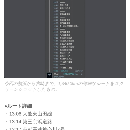
今回の横浜から宮崎まで、1,340.0kmの詳細なルートをスク
リーンショットしたもの。
●ルート詳細
・13:06 大熊東山田線
・13:14 第三京浜道路
・13:17 首都高速神奈川7号