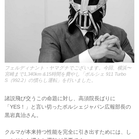
フェルディナント・ヤマグチでございます。今回、横浜〜
宮崎まで1,340km＆15時間を費やし「ポルシェ 911 Turbo
S（992.2）の慣らし運転」を行いました。
諸説飛び交うこの命題に対し、高須院長ばりに
「YES！」と言い切ったポルシェジャパン広報部長の
黒岩真治さん。
クルマが本来持つ性能を完全に引き出すためには、し