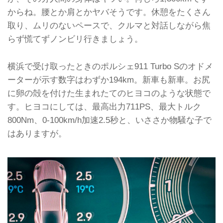
すべてのはじまりは、2026年4月10日
からね。腰とか肩とかヤバそうです。休憩をたくさん
（金）〜12日（日）に、幕張メッセ
国際展示場 5・6ホールで開催された
取り、ムリのないペースで、クルマと対話しながら焦
「オートモビル カウンシル 2026」の
らず慌てずノンビリ行きましょう。
会場でした。
フェルディナント・ヤマグチでござい
ます。今回なんと「ポルシェ 911
横浜で受け取ったときのポルシェ911 Turbo Sのオドメ
Turbo S（992.2）の慣らし運転」とい
ーターが示す数字はわずか194km。新車も新車。お尻
う大役を仰せつかったのです。
に卵の殻を付けた生まれたてのヒヨコのような状態で
ポルシェジャパンのブースに展示され
ていたポルシェ 911 Turbo
す。ヒヨコにしては、最高出力711PS、最大トルク
S（992.2）を、口を開けてボンヤリと
800Nm、0-100km/h加速2.5秒と、いささか物騒な子で
眺めていたら、同社の広報部長である
はありますが。
黒岩真治氏が「お、フェルさん。良い
とこ...