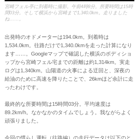
宮崎フェル亭に到着時に撮影。午前4時8分。所要時間は15時
間03分。そして横浜から宮崎まで1,340.0km。走りました
ね……。
出発時のオドメーターは194.0km。到着時は
1,534.0km。往路だけで1,340.0kmを走った計算になり
ます……。Googleマップで確認した横浜のボディショ
ップから宮崎フェル宅までの距離は約1,314km。実走
ログは1,340km。山陽道の火事による迂回と、深夜の
給油のために高速を降りたことで、26kmほど余計に走
ったわけです。
最終的な所要時間は15時間03分。平均速度は
89.2km/h。なかなかのタイムでしょう。我ながらよく
頑張りました。
今回の慣らし運転（往路編）の走行データは以下のと