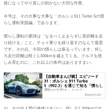
後になってやり直しの効かない大切な作業。
今号は、その大事な大事な「ポルシェ911 Turbo Sの慣
らし運転実践編」であります。
慣らし運転の要諦は「なるべく止まらずに長距離を走
り続ける」こと。チョイ乗りを繰り返すのなんて最悪
です。その点、今回の慣らしは振るっています。何し
ろ走行距離は軽く1,300kmを越えてくる。クルマを慈
しみ育むのに、これ以上の条件はありますまい。
【自動車まんげ鏡】エピソード
31：ポルシェ 911 Turbo
S（992.2）を通じて知る「慣らし
運転の大切さ」とは？ -
8speed.net
8speednet VW、Audi、Porsche
がもっと楽しくなる自動車情報サ
イト
が、その分人間の身体はキツい。何しろ1,300kmです