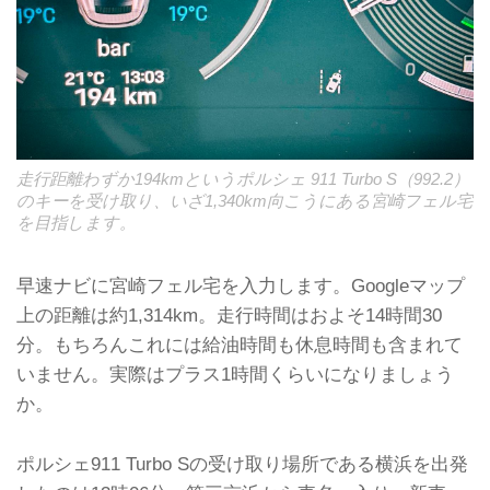
走行距離わずか194kmというポルシェ 911 Turbo S（992.2）
のキーを受け取り、いざ1,340km向こうにある宮崎フェル宅
を目指します。
早速ナビに宮崎フェル宅を入力します。Googleマップ
上の距離は約1,314km。走行時間はおよそ14時間30
分。もちろんこれには給油時間も休息時間も含まれて
いません。実際はプラス1時間くらいになりましょう
か。
ポルシェ911 Turbo Sの受け取り場所である横浜を出発