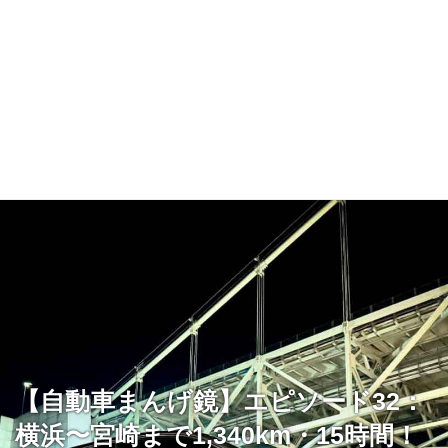
【自動車まんげ鏡】エピソード32：
横浜〜宮崎まで1,340km・15時間！