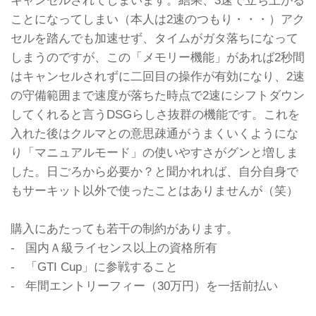
キャンセルされてしまいます。結果、3速で立ち上がる
ことになってしまい（本人は2速のつもり・・・）アク
セルを踏んでも加速せず、タイムがガタ落ちになって
しまうのですが、この「メモリー機能」があれば2秒間
はキャンセルされずに二回目の操作が有効になり、2速
の守備範囲まで速度が落ちた時点で2速にシフトダウン
してくれると言うDSGらしさ抜群の機能です。これを
入れた後はクルマとの意思疎通がうまくいくようにな
り「マニュアルモード」の使いやすさがグンと増しま
した。日ごろから必要か？と聞かれれば、自分自身で
もサーキット以外で使ったことはありませんが（笑）
購入にあたっても若干の制約があります。
- 国内Ａ級ライセンス以上の資格所有
- 「GTI Cup」に参戦すること
- 年間エントリーフィー（30万円）を一括前払い