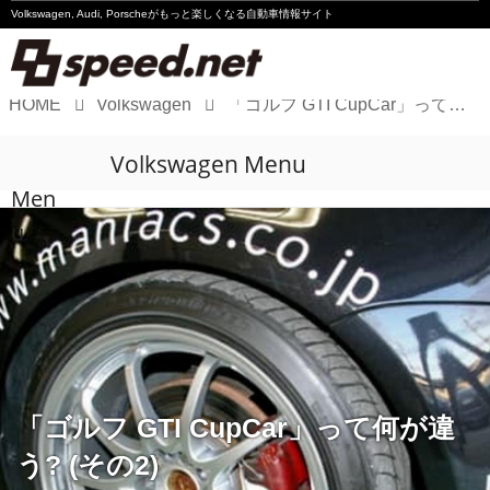
Volkswagen, Audi, Porscheが
もっと楽しくなる自動車情報サイト
HOME
Volkswagen
「ゴルフ GTI CupCar」って何が違う? (その2)
Volkswagen
Volkswagen Menu
Audi
Men
Porsche
u
Motorsport
Essay
「ゴルフ GTI CupCar」って何が違
う? (その2)