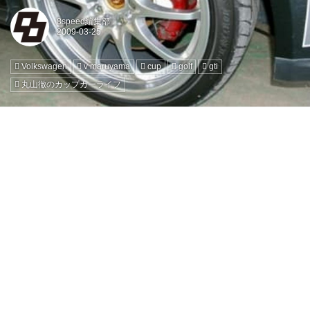
8speed編集部
Volkswagen
v maruyama
cup
golf
gti
丸山徹のカップカーライフ