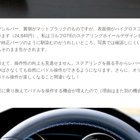
がシルバー、裏側がマットブラックのものですが、表面側がハイグロス
ます（24,840円）。私はゴルフGTEのステアリングホイールデザイ
で純正パーツのように馴染むのがうれしいところ。写真では確認しにく
もそのまま生かされます。
加えて、操作性の向上も見逃せません。ステアリングを握る手からレバ
伸ばさなくても自然にパドル操作ができるようになります。さらに、オ
パドル操作が楽しくなること間違いなし！
TEに乗り換えてパドルを操作する機会が増えたので（理由はまた別の機