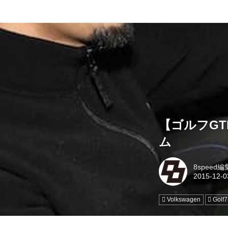
【ゴルフG
ム
8speed
Volkswagen
Golf7