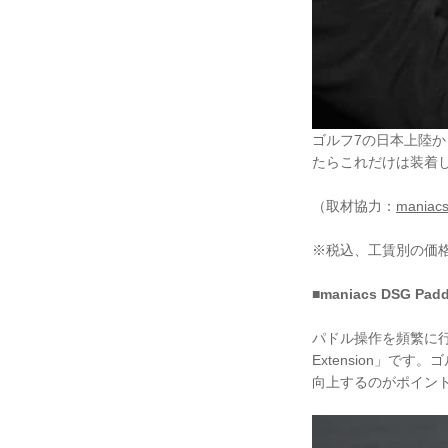
ゴルフ7の日本上陸
たらこれだけは装着
（取材協力：
maniac
※税込、工賃別の価
■maniacs DSG Padd
パドル操作を頻繁に行う
Extension」
向上するのがポイン