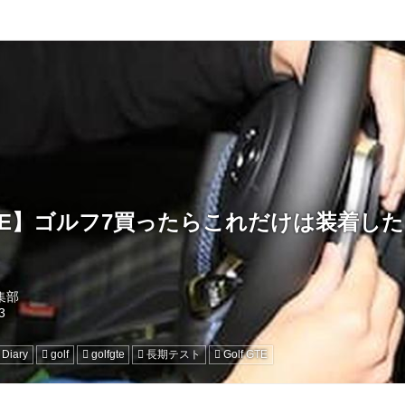
TE】ゴルフ7買ったらこれだけは装着した
編集部
 Diary
golf
golfgte
長期テスト
Golf GTE