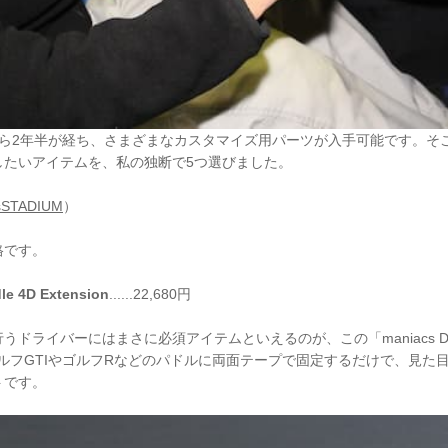
から2年半が経ち、さまざまなカスタマイズ用パーツが入手可能です。そ
したいアイテムを、私の独断で5つ選びました。
sSTADIUM
）
格です。
le 4D Extension
......22,680円
ドライバーにはまさに必須アイテムといえるのが、この「maniacs DSG P
です。ゴルフGTIやゴルフRなどのパドルに両面テープで固定するだけで、見
トです。