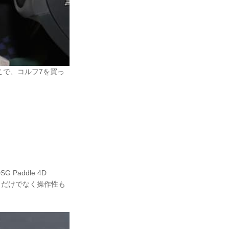
こで、コルフ7を買っ
addle 4D
た目だけでなく操作性も