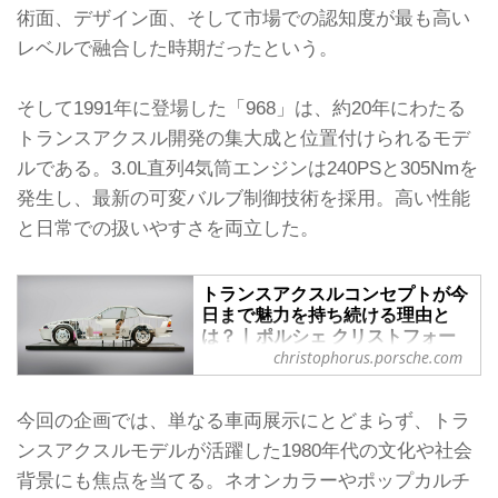
術面、デザイン面、そして市場での認知度が最も高い
レベルで融合した時期だったという。
そして1991年に登場した「968」は、約20年にわたる
トランスアクスル開発の集大成と位置付けられるモデ
ルである。3.0L直列4気筒エンジンは240PSと305Nmを
発生し、最新の可変バルブ制御技術を採用。高い性能
と日常での扱いやすさを両立した。
トランスアクスルコンセプトが今
日まで魅力を持ち続ける理由と
は？ | ポルシェ クリストフォー
ラス
christophorus.porsche.com
スポーツカーの良し悪しとはダイナミ
クスとバランスで定義される。この場
今回の企画では、単なる車両展示にとどまらず、トラ
合、トランスアクスルの設計が、新た
ンスアクスルモデルが活躍した1980年代の文化や社会
な尺度となる。
背景にも焦点を当てる。ネオンカラーやポップカルチ