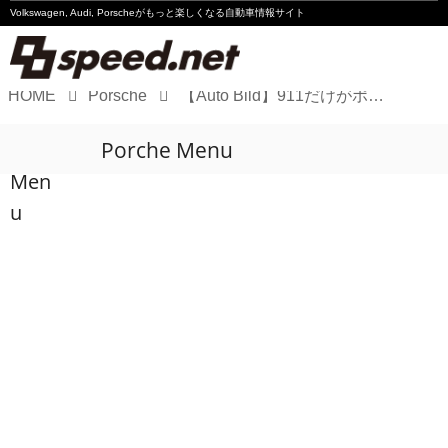
Volkswagen, Audi, Porscheが
もっと楽しくなる自動車情報サイト
HOME
Porsche
【Auto Bild】911だけがポルシェじゃない！クラシックポルシェ「924」「928」「914」を再解釈したイメージイラスト
Volkswagen
Porche Menu
Audi
Men
Porsche
u
Motorsport
Essay