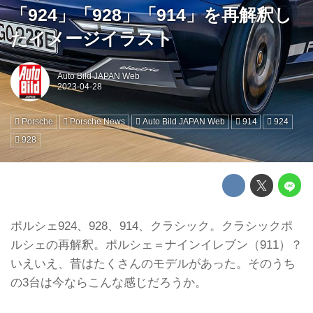
「924」「928」「914」を再解釈し
たイメージイラスト
Auto Bild JAPAN Web
Porsche
Porsche News
Auto Bild JAPAN Web
914
924
928
ポルシェ924、928、914、クラシック。クラシックポ
ルシェの再解釈。ポルシェ＝ナインイレブン（911）？
いえいえ、昔はたくさんのモデルがあった。そのうち
の3台は今ならこんな感じだろうか。