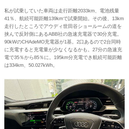
私が試乗していた車両は走行距離2033km、電池残量
41％、航続可能距離139kmで試乗開始。その後、13km
走行したところでアウディ世田谷ショールームの道を
挟んで反対側にあるABB社の急速充電器で30分充電。
90kWのCHAdeMO充電器が1基。2口あるので2台同時
に充電すると充電量が少なくなるかも。27分の急速充
電で35％から85％に。195km分充電でき航続可能距離
は334km、50.027kWh。