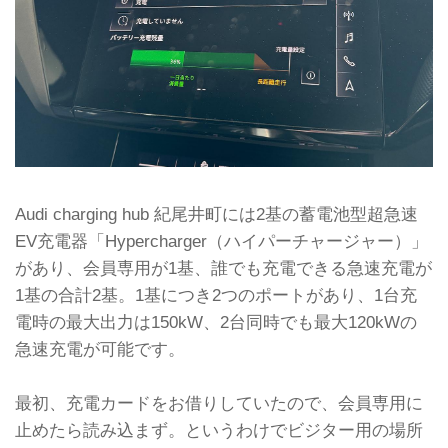
Audi charging hub 紀尾井町には2基の蓄電池型超急速
EV充電器「Hypercharger（ハイパーチャージャー）」
があり、会員専用が1基、誰でも充電できる急速充電が
1基の合計2基。1基につき2つのポートがあり、1台充
電時の最大出力は150kW、2台同時でも最大120kWの
急速充電が可能です。
最初、充電カードをお借りしていたので、会員専用に
止めたら読み込まず。というわけでビジター用の場所