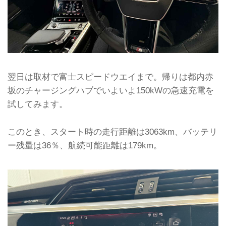
翌日は取材で富士スピードウエイまで。帰りは都内赤
坂のチャージングハブでいよいよ150kWの急速充電を
試してみます。
このとき、スタート時の走行距離は3063km、バッテリ
ー残量は36％、航続可能距離は179km。