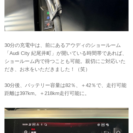
30分の充電中は、前にあるアウディのショールーム
「Audi City 紀尾井町」が開いている時間帯であれば、
ショールーム内で待つことも可能。親切にご対応いた
だき、お水をいただきました！（笑）
30分後、バッテリー容量は82％、＋42％で、走行可能
距離は397km。＋218km走行可能に。