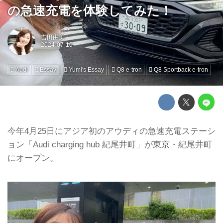
の急速充電を体験してみた！
吉田由美
Audi
Essay
Yumi's Essay
Q8 e-tron
Q8 Sportback e-tron
今年4月25日にアジア初のアウディの急速充電ステーシ
ョン「Audi charging hub 紀尾井町」が東京・紀尾井町
にオープン。