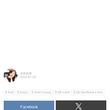
吉田由美
Audi
Essay
Yumi's Essay
Q8 e-tron
Q8 Sportback e-tron
Facebook