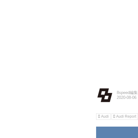
8speed編
Audi
Audi Report