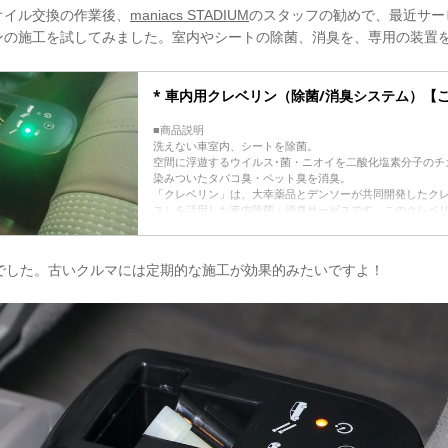
オイル交換の作業後、
maniacs STADIUM
のスタッフの勧めで、最近サー
ンの施工を試してみました。室内やシートの除菌、消臭を、専用の装置
* 車内用クレベリン（除菌/消臭システム）【
■商品説明
洗えない車室内、シートを除菌。
空間に浮遊するウイルス･菌・ニオイを二酸化塩素分子のチ
染みついたタバコ臭・ペット臭を消臭。
「クレベリン」は、大幸薬品とデンソーが共同開発したク
ス）を活用した車内除菌・消臭サービスです。このクレベ
イルス菌・悪臭成分を分子レベルで抑制します。
このような方におススメです！
□車内をリフレッシュ・快適にされたい方
どでした。古いクルマには定期的な施工が効果的みたいですよ！
□ウイルスが気になるお子様連れのご家族
□車室内のニオイが...