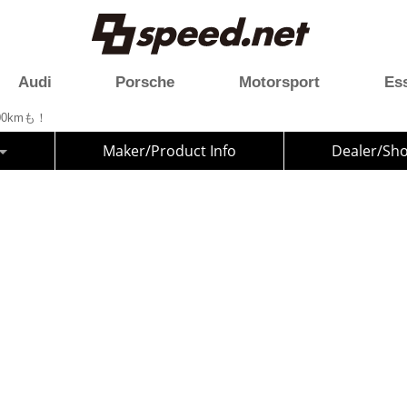
Audi
Porsche
Motorsport
Es
400kmも！
Maker/Product Info
Dealer/Sh