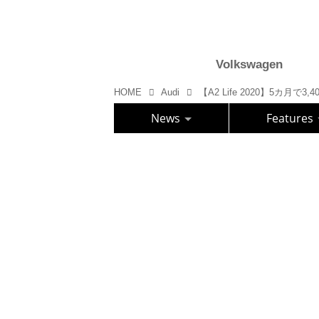
Volkswagen
HOME
Audi
【A2 Life 2020】5カ月で3,
News
Features