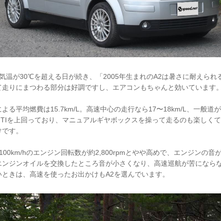
気温が30℃を超える日が続き、「2005年生まれのA2は暑さに耐えら
て走りにまつわる部分は好調ですし、エアコンもちゃんと効いています
る平均燃費は15.7km/L。高速中心の走行なら17〜18km/L、一般道が
TIを上回っており、マニュアルギヤボックスを操って走るのも楽しくて
けです。
00km/hのエンジン回転数が約2,800rpmとやや高めで、エンジンの
エンジンオイルを交換したところ音が小さくなり、高速巡航が苦になら
いときは、高速を使ったお出かけもA2を選んでいます。