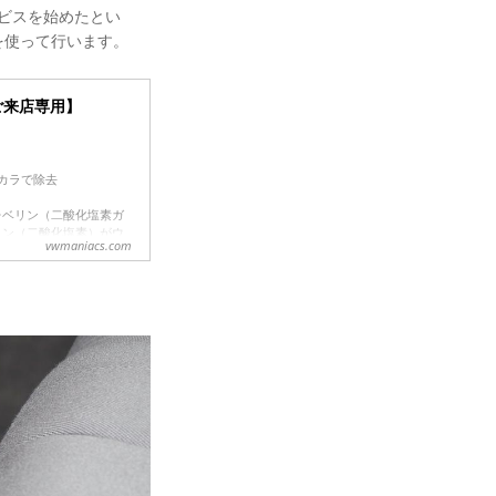
ビスを始めたとい
を使って行います。
ご来店専用】
カラで除去
レベリン（二酸化塩素ガ
リン（二酸化塩素）がウ
vwmaniacs.com