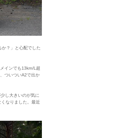
れるか？」と心配でした
。
メインでも13km/L超
、ついついA2で出か
音が少し大きいのが気に
なくなりました。最近