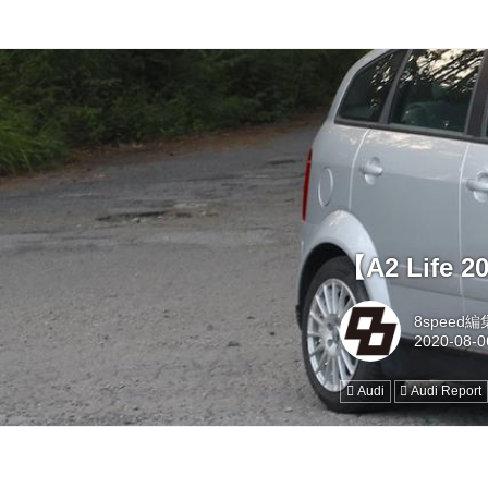
【A2 Life
8speed
Audi
Audi Report