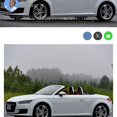
生方聡
Audi
a ubukata
明日もドイツの風が吹く!!
Essay