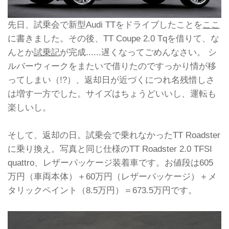
先日、試乗会で新型Audi TTをドライブしたことを
ここ
に書きました。その後、TT Coupe 2.0 Tqを借りて、な
んとか
試乗記
が完成......遅くなってごめんなさい。 シ
ルバーウィークをまたいで借りたのですっかり情が移
ってしまい（!?）、返却日が近づくにつれ名残惜しさ
は増す一方でした。サイズはちょうどいいし、運転も
楽しいし。
そして、返却の日。試乗会で乗れなかったTT Roadster
に乗り換え。写真と同じ仕様のTT Roadster 2.0 TFSI
quattro、レザーパッケージ装着車です。お値段は605
万円（車両本体）＋60万円（レザーパッケージ）＋メ
タリックペイント（8.5万円）＝673.5万円です。