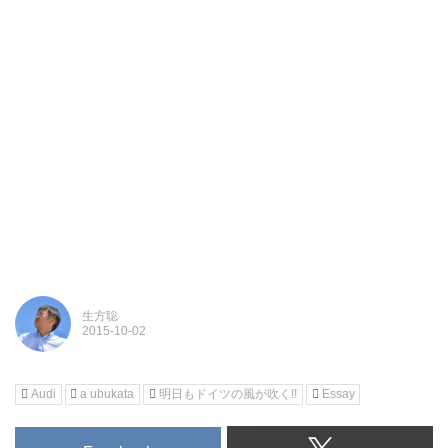
生方聡
Audi
a ubukata
明日もドイツの風が吹く!!
Essay