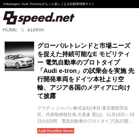
Volkswagen, Audi, Porscheが
もっと楽しくなる自動車情報サイト
HOME
a1etron
Volkswagen
グローバルトレンドと市場ニーズ
Audi
を捉えた持続可能なE モビリティ
ー 電気自動車のプロトタイプ
Porsche
「Audi e-tron」の試乗会を実施 先
行開発車両をドイツ本社より空
Motorsport
輸、アジア各国のメディアに向け
Essay
て披露
アウディ ジャパン株式会社(本社:東京都世田谷
区、代表取締役社長:大喜多 寛)は、11月16日～18
日の3日間、電気自動車のプロトタイプ(先行開発
車両)「Audi e-tron」の試乗会をアジア各国のメデ
ィアに向けて開催しました。 ※試乗記はこちら