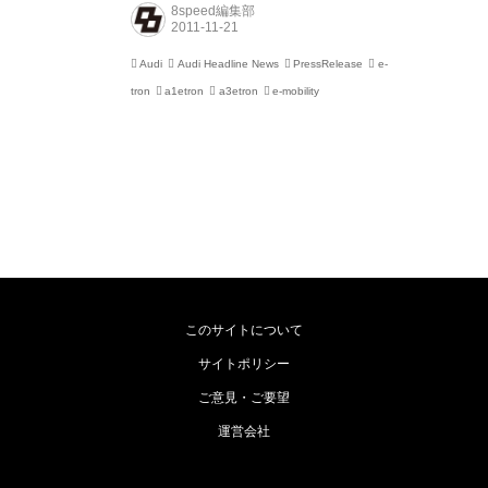
この「Audi e-tron」の試乗会はアジア初の試みで
8speed編集部
あり、そのスポーツ性能を存分に味わっていただ
くためにTOYO TIRES ターンパイク（神奈川県小
Audi
Audi Headline News
PressRelease
e-
田原市）を全面貸切とした特別なコースを用意し
tron
a1etron
a3etron
e-mobility
ました。 「Audi e-tron」は、アウディのスローガ
ンである「Vorsprung durch Technik (技術による
先進)」を体現する...
このサイトについて
サイトポリシー
ご意見・ご要望
運営会社