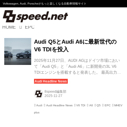
Volkswagen, Audi, Porscheが
もっと楽しくなる自動車情報サイト
HOME
EPC
Volkswagen
Audi Q5とAudi A6に最新世代の
Audi
V6 TDIを投入
Porsche
2025年11月27日、AUDI AGはドイツ市場におい
て「Audi Q5」と「Audi A6」に新開発の3L V6
Motorsport
TDIエンジンを搭載すると発表した。 最高出力
220kW（299PS）、最大トルク580Nmを発生す
るこのパワーユニットは、電動コンプレッサー
Essay
（EPC）とマイルドハイブリッドシステム
8speed編集部
「MHEV plus」を組み合わせることで、従来のV6
TDIを上回るら出力・効率・レスポンスを発揮。
Audi
Audi Headline News
V6 TDI
A6
Q5
EPC
MHEV
EVやハイブリッド車に匹敵する俊敏な加速フィー
plus
ルを狙った最新世代のディーゼルに仕上げられて
いる。 電動化で進化する3L V6 TDI 今回採用され
た3L V6 TDI（EA897evo4）は、...