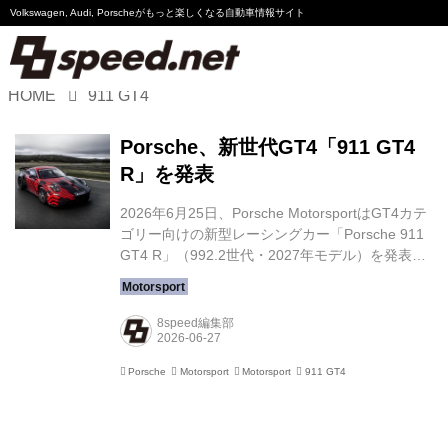
Volkswagen, Audi, Porscheが
もっと楽しくなる自動車情報サイト
HOME
911 GT4
Volkswagen
Porsche、新世代GT4「911 GT4
Audi
R」を発表
Porsche
2026年6月25日、Porsche MotorsportはGT4カテ
ゴリー向けの新型レーシングカー「Porsche 911
Motorsport
GT4 R」（992.2世代・2027年モデル）を発表し
た。911 Cup（992.2）をベースに開発されたシ
ングルシーターのカスタマーレーシングカーで、
Essay
最新のシャシーや空力性能、コックピット、人間
8speed編集部
工学を全面的に見直し、世界各地のGT4レースで
戦うための戦闘力をさらに高めている。 自然吸気
Porsche
Motorsport
Motorsport
911 GT4
4.0L水平対向6気筒を搭載 911 GT4 Rの心臓部に
は、排気量3,996ccの水冷水平対向6気筒自然吸気
エンジンを搭載する。SROのBoP（Balance of
Perfo...