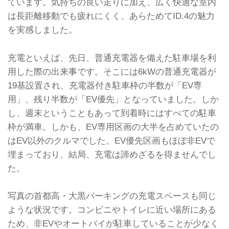
ています。気持ちの良い走りに加え、広く快適な室内
は長距離移動でも疲れにくく、あらためてID.4の魅力
を実感しました。
充電といえば、先日、普通充電器を備えた駐車場を利
用した際の出来事です。そこには6kWの普通充電器が
19基設置され、充電器付き駐車枠の半数が「EV専
用」、残り半数が「EV優先」となっていました。しか
し、週末ということもあって到着時にはすべての駐車
枠が満車。しかも、EV専用区画の大半を占めていたの
はEV以外のクルマでした。EV優先区画もほぼ非EVで
埋まっており、結局、充電は諦めざるを得ませんでし
た。
写真の首都高・大黒パーキングの充電スペースも同じ
ような状況です。コンビニやトイレに近い場所にある
ため、非EVやオートバイが駐車していることが少なく