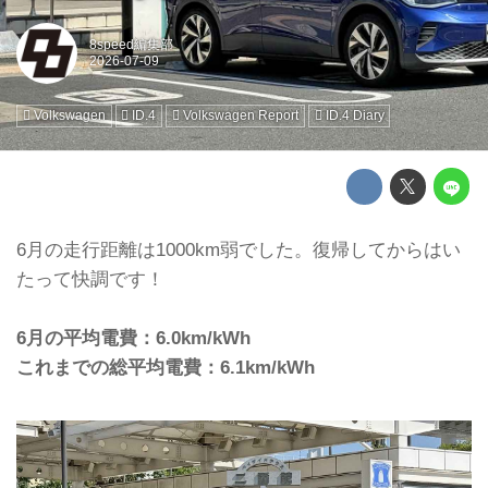
8speed編集部
Volkswagen
ID.4
Volkswagen Report
ID.4 Diary
6月の走行距離は1000km弱でした。復帰してからはい
たって快調です！
6月の平均電費：6.0km/kWh
これまでの総平均電費：6.1km/kWh