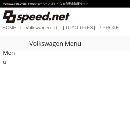
Volkswagen, Audi, Porscheが
もっと楽しくなる自動車情報サイト
HOME
Volkswagen
【TOYO TIRES】「PROXES DRIVING PLEASURE」受付開始
Volkswagen
Volkswagen Menu
Audi
Men
Porsche
u
Motorsport
Essay