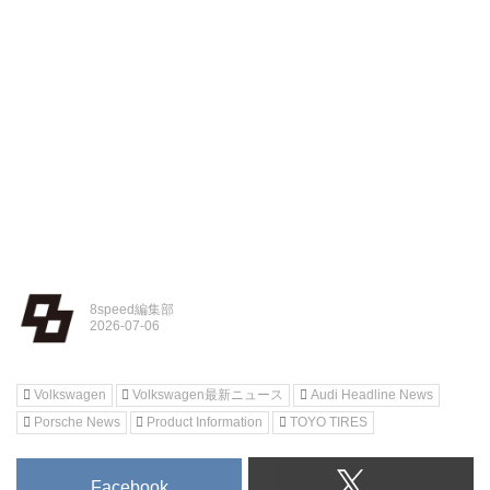
8speed編集部
Volkswagen
Volkswagen最新ニュース
Audi Headline News
Porsche News
Product Information
TOYO TIRES
Facebook