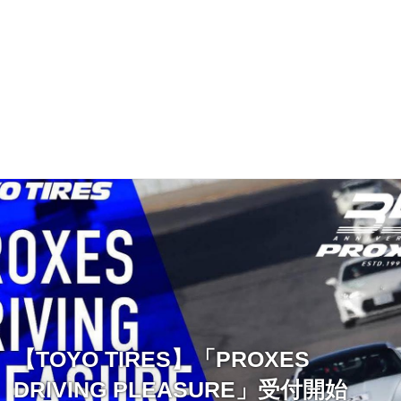
【TOYO TIRES】「PROXES
DRIVING PLEASURE」受付開始