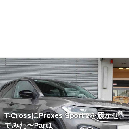
T-CrossにProxes Sport 2を履かせ
てみた〜Part1