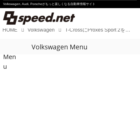
Volkswagen, Audi, Porscheが
もっと楽しくなる自動車情報サイト
HOME
Volkswagen
T-CrossにProxes Sport 2を履かせてみた〜Part1
Volkswagen
Volkswagen Menu
Audi
Men
Porsche
u
Motorsport
Essay