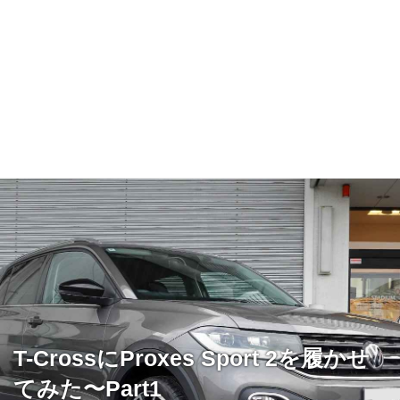
T-CrossにProxes Sport 2を履かせ
てみた〜Part1