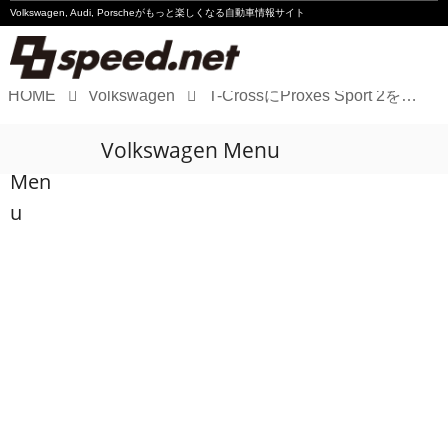
Volkswagen, Audi, Porscheが
もっと楽しくなる自動車情報サイト
HOME
Volkswagen
T-CrossにProxes Sport 2を履かせてみた〜Part1
Volkswagen
Volkswagen Menu
Audi
Men
Porsche
u
Motorsport
Essay