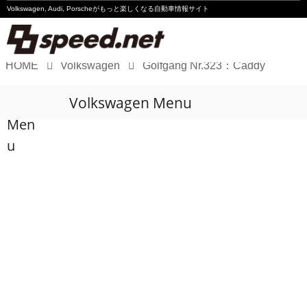
Volkswagen, Audi, Porscheが
もっと楽しくなる自動車情報サイト
HOME
Volkswagen
Golfgang Nr.323：Caddy
Volkswagen
Volkswagen Menu
Audi
Men
Porsche
u
Motorsport
Essay