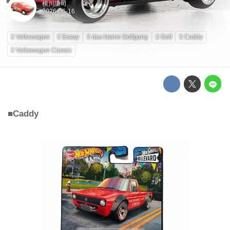
横川謙司
Volkswagen
Essay
das kleine Golfgang
Golf
Caddy
Volkswagen Classic
■Caddy