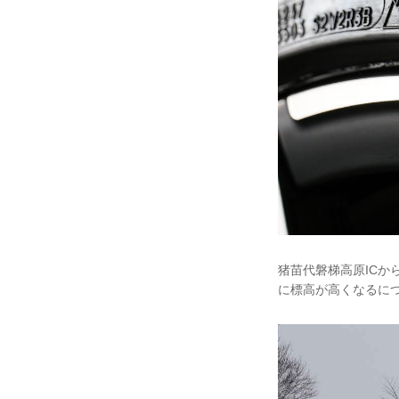
猪苗代磐梯高原IC
に標高が高くなるに