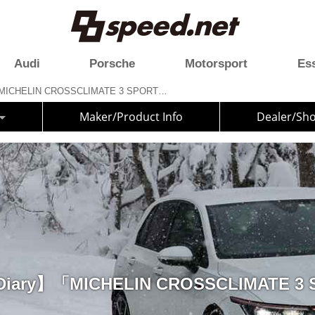
Audi
Porsche
Motorsport
Es
【Golf GTI Diary】「MICHELIN CROSSCLIMATE 3 SPORT」で雪道へ！
Maker/Product Info
Dealer/Sh
 Diary】「MICHELIN CROSSCLIMATE 