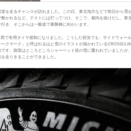
雪道を走るチャンスが訪れました。この日、東北地方などで前日から雪
が敷かれるなど、テストには打ってつけ。そこで、都内を抜けだし、東
で行き、そこからは一般道で裏磐梯に向かいます。
から西で冬用タイヤ規制になりました。こうした状況でも、サイドウォー
クマーク」と呼ばれる山と雪のイラストが描かれているCROSSCLIMAT
能です。路面はところどころシャーベット状の雪に覆われていましたが
路を走りきることができました。