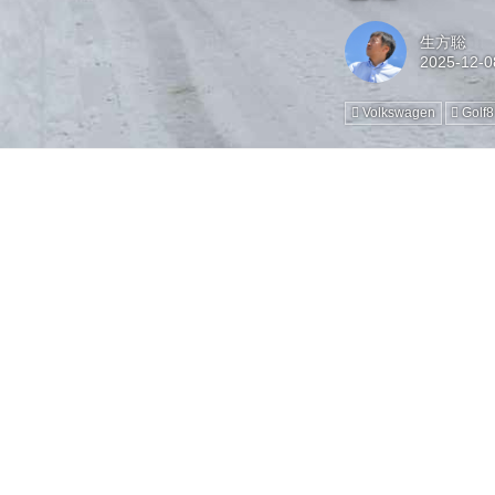
生方聡
Volkswagen
Golf8