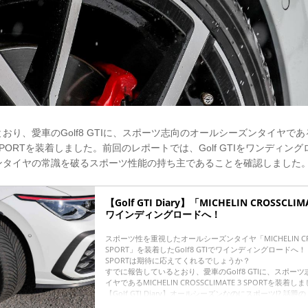
り、愛車のGolf8 GTIに、スポーツ志向のオールシーズンタイヤであるM
E 3 SPORTを装着しました。前回のレポートでは、Golf GTIをワンディ
ンタイヤの常識を破るスポーツ性能の持ち主であることを確認しました
【Golf GTI Diary】「MICHELIN CROSSCLI
ワインディングロードへ！
スポーツ性を重視したオールシーズンタイヤ「MICHELIN CROS
SPORT」を装着したGolf8 GTIでワインディングロードへ！ CR
SPORTは期待に応えてくれるでしょうか？
すでに報告しているとおり、愛車のGolf8 GTIに、スポー
イヤであるMICHELIN CROSSCLIMATE 3 SPORTを装着し
【Golf GTI Diary】オールシーズンなのにスポーツ!? 話題の「MI