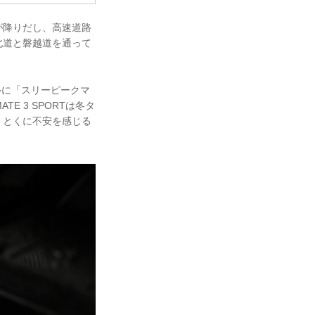
が降りだし、高速道路
北道と磐越道を通って
ルに「スリーピークマ
E 3 SPORTは冬タ
、とくに不安を感じる