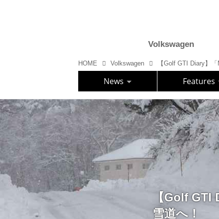
Volkswagen
HOME
Volkswagen
News
Features
【Golf GTI
雪道へ！