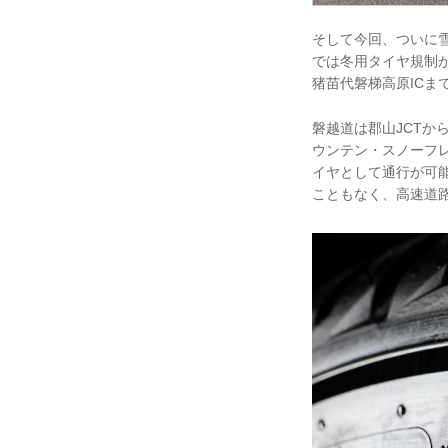
そして今回、ついに
では冬用タイヤ規制
猪苗代磐梯高原ICま
磐越道は郡山JCT
ウンテン・スノーフレー
イヤとして通行が可
こともなく、高速道