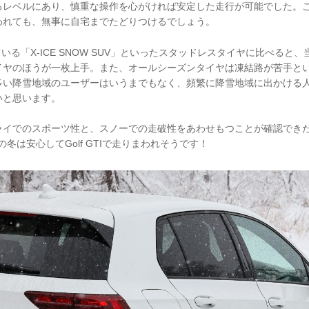
るレベルにあり、慎重な操作を心がければ安定した走行が可能でした。
われても、無事に自宅までたどりつけるでしょう。
ている「X-ICE SNOW SUV」といったスタッドレスタイヤに比べると
イヤのほうが一枚上手。また、オールシーズンタイヤは凍結路が苦手と
多い降雪地域のユーザーはいうまでもなく、頻繁に降雪地域に出かける
いと思います。
イでのスポーツ性と、スノーでの走破性をあわせもつことが確認できたCROS
の冬は安心してGolf GTIで走りまわれそうです！