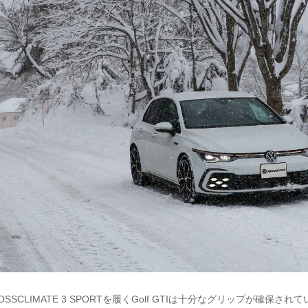
SSCLIMATE 3 SPORTを履くGolf GTIは十分なグリップが確保さ