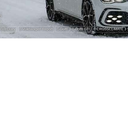
 GTI Diary
Volkswagen Report
Golf8
Golf8 GTI
CROSSCLIMATE 3