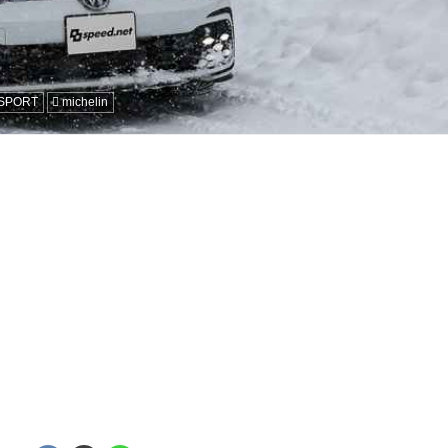
 SPORT
michelin