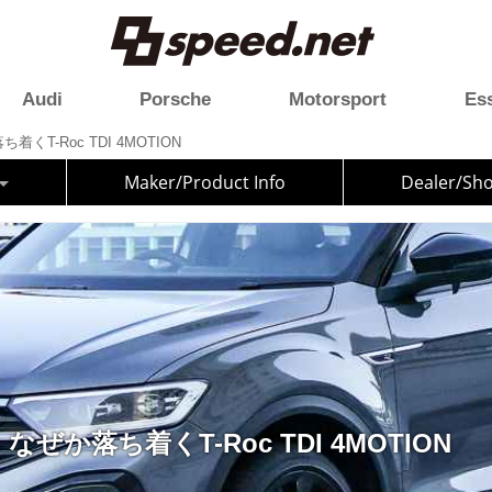
Audi
Porsche
Motorsport
Es
くT-Roc TDI 4MOTION
Maker/Product Info
Dealer/Sh
ぜか落ち着くT-Roc TDI 4MOTION