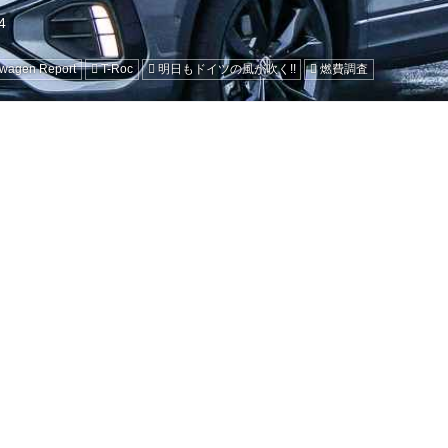
swagen Report
T-Roc
明日もドイツの風が吹く!!
燃費調査