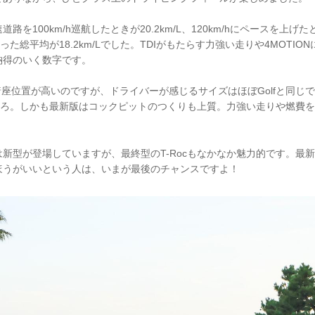
を100km/h巡航したときが20.2km/L、120km/hにペースを上げたと
った総平均が18.2km/Lでした。TDIがもたらす力強い走りや4MOTI
納得のいく数字です。
し着座位置が高いのですが、ドライバーが感じるサイズはほぼGolfと同じ
ところ。しかも最新版はコックピットのつくりも上質。力強い走りや燃費
。
新型が登場していますが、最終型のT-Rocもなかなか魅力的です。最
ほうがいいという人は、いまが最後のチャンスですよ！