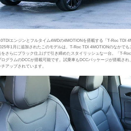
DIエンジンとフルタイム4WDの4MOTIONを搭載する「T-Roc TDI 4MOT
す。2025年1月に追加されたこのモデルは、T-Roc TDI 4MOTIONのなかで
をさらにブラック仕上げで引き締めたスタイリッシュな一台。「T-Roc
ログラムのDCCが搭載可能です。試乗車もDCCパッケージが搭載され、タイ
にインチアップされています。