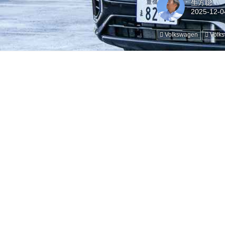
生方聡
Volkswagen
Volk