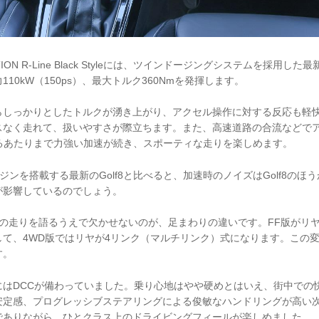
MOTION R-Line Black Styleには、ツインドージングシステムを採用した最
10kW（150ps）、最大トルク360Nmを発揮します。
らしっかりとしたトルクが湧き上がり、アクセル操作に対する反応も軽
スなく走れて、扱いやすさが際立ちます。また、高速道路の合流などで
超えるあたりまで力強い加速が続き、スポーティな走りを楽しめます。
ンジンを搭載する最新のGolf8と比べると、加速時のノイズはGolf8のほ
が影響しているのでしょう。
MOTIONの走りを語るうえで欠かせないのが、足まわりの違いです。FF版が
して、4WD版ではリヤが4リンク（マルチリンク）式になります。この
す。
にはDCCが備わっていました。乗り心地はやや硬めとはいえ、街中での
安定感、プログレッシブステアリングによる俊敏なハンドリングが高い
Vでありながら、ひとクラス上のドライビングフィールが楽しめました。