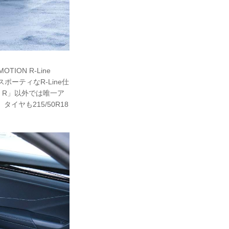
ION R-Line
もスポーティなR-Line仕
 R」以外では唯一ア
ヤも215/50R18