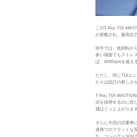
このT-Roc TDI 4
が搭載され、最高出力1
街中では、低回転か
多い場面でもストレ
ば、4000rpmを
ただし、同じTDIエ
たりは設計の新しさ
T-Roc TDI 4
式を採用するのに対
感はぐっと上がりま
さらに今回の試乗車
道路でのフラットな
た。コンパクトSU