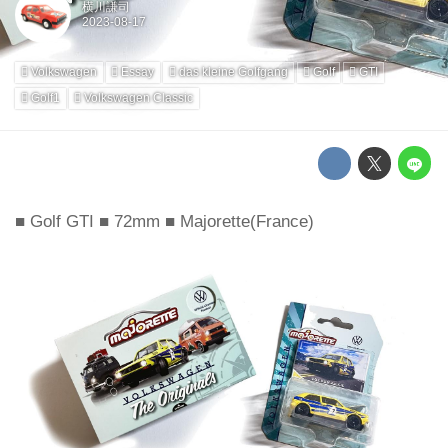
横川謙司
Volkswagen
Essay
das kleine Golfgang
Golf
GTI
Golf1
Volkswagen Classic
■ Golf GTI ■ 72mm ■ Majorette(France)