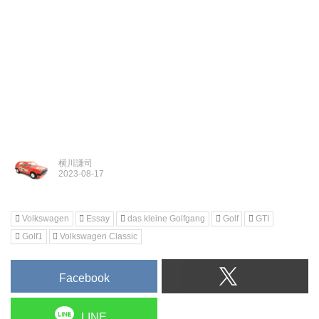
横川謙司
Volkswagen
Essay
das kleine Golfgang
Golf
GTI
Golf1
Volkswagen Classic
Facebook
LINE