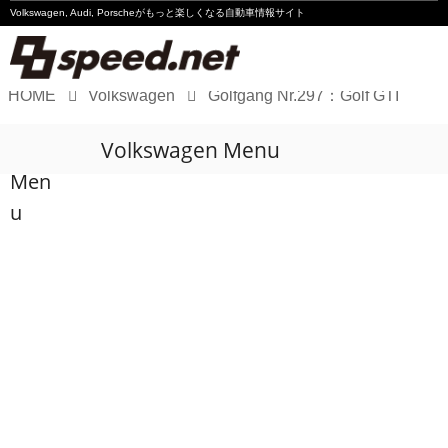
Volkswagen, Audi, Porscheが
もっと楽しくなる自動車情報サイト
HOME
Volkswagen
Golfgang Nr.297：Golf GTI
Volkswagen
Volkswagen Menu
Audi
Men
Porsche
u
Motorsport
Essay