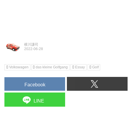
横川謙司
Volkswagen
das kleine Golfgang
Essay
Golf
Facebook
LINE