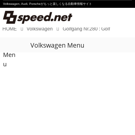
Volkswagen, Audi, Porscheが
もっと楽しくなる自動車情報サイト
HOME
Volkswagen
Golfgang Nr.280 : Golf
Volkswagen
Volkswagen Menu
Audi
Men
Porsche
u
Motorsport
Essay