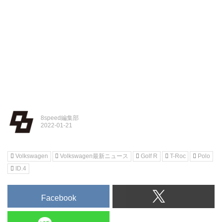
8speed編集部
Volkswagen
Volkswagen最新ニュース
Golf R
T-Roc
Polo
ID.4
Facebook