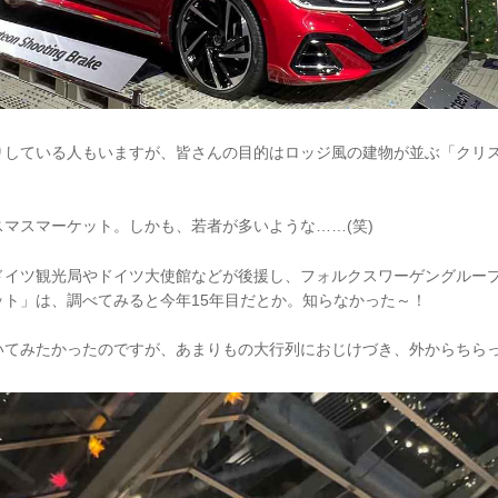
りしている人もいますが、皆さんの目的はロッジ風の建物が並ぶ「クリ
マスマーケット。しかも、若者が多いような……(笑)
ドイツ観光局やドイツ大使館などが後援し、フォルクスワーゲングルー
ット」は、調べてみると今年15年目だとか。知らなかった～！
いてみたかったのですが、あまりもの大行列におじけづき、外からちら