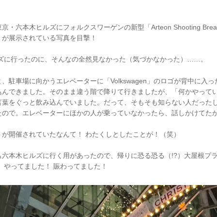
・六本木ヒルズにフォルクスワーゲンの新型「Arteon Shooting Bre
）が展示されている写真を目撃！
ルズに行ったのに、そんなの全然見なかった（気づかなかった）……。
、駐車場に向かうエレベーターに「Volkswagen」のロゴが背中に入
込んできました。そのまま違う階で降りて行きましたが、「何かやって
言葉をぐっと飲み込んでいました。だって、そもそも知らない人だった
たので。エレベーターにほかの人が乗っていなかったら、話しかけてたか
トが開催されていたなんて！ わたくしとしたことが！（笑）
も六本木ヒルズに行く用があったので、帰りに恐る恐る（!?）大屋根プ
 やってました！ 賑わってました！