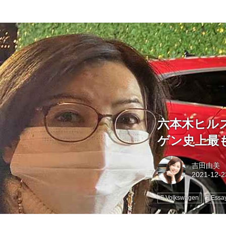
六本木ヒル
ゲン史上最
吉田由美
Volkswagen
Essa