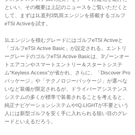
1974年に登場し、以来、世界中で
といい、その概要は上記のニュースをご覧いただくと
3500万台以上が販売されたコンパクト
カーのベンチマークが、フルモデルチ
して、まずは1L直列3気筒エンジンを搭載するゴルフ
ェンジにより8代目に生まれ変わっ
eTSI Activeを試す。
た。
ゴルフ8は、旧型同様、フォルクスワ
ーゲン グループの横置きエンジン用プ
1Lエンジンを積むグレードにはゴルフeTSI Activeと
ラットフォーム「MQB」を採用する一
「ゴルフeTSI Active Basic」が設定される。エントリ
方、「デジタル化」「電動化」「ドラ
イバーアシスタンスシステムの充実」
ーグレードのゴルフeTSI Active Basicは、3ゾーンオー
を図ることで、進化を遂げている。
トエアコンやスマートエントリー＆スタートシステ
...
ム“Keyless Access”が省かれ、さらに、「Discover Pro
パッケージ」や「テクノロジーパッケージ」が選べな
いなど装備が限定されるが、ドライバーアシステンス
システムの多くが標準で装着されることを考えると、
純正ナビゲーションシステムやIQ.LIGHTが不要という
人には新型ゴルフを安く手に入れられる狙い目のグレ
ードといえるだろう。