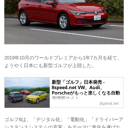
2019年10月のワールドプレミアから1年7カ月を経て、
ようやく日本にも新型ゴルフが上陸した。
新型「ゴルフ」日本発売 -
8speed.net VW、Audi、
Porscheがもっと楽しくなる自動
車情報サイト
8speed.net
2021年6月15日、フォルクスワーゲン
グループ ジャパン（VGJ）は、フルモ
デルチェンジにより8代目となった
ゴルフ8は、「デジタル化」「電動化」「ドライバーア
「ゴルフ」を日本で発売した。
シスタンスシステムの充実」をテーマに進化を遂げた