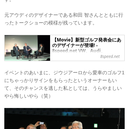
元アウディのデザイナーである和田 智さんとともに行
ったトークショーの模様が残っています。
【Movie】新型ゴルフ発表会にあ
のデザイナーが登場! -
8speed.net VW、Audi、
Porscheがもっと楽しくなる自動
8speed.net
車情報サイト
2013年5月20日に開催された新型ゴル
イベントのあいまに、ジウジアーロから愛車のゴルフ1
フ発表会に、ゴルフ1を手がけたジョ
にちゃっかりサインをもらったというオーナーもい
ルジェット・ジウジアーロと、ゴルフ
7を担当したヴァルター・デ・シルヴ
て、そのチャンスを逃した私としては、うらやましい
ァが登場。デザインの解説やトークシ
やら悔しいやら（笑）
ョーを行った。
そのときの模様を動画で紹介する。
まずは、デ・シルヴァによるゴルフ7
のデザイン解説から。
ヴァルター・デ・シルヴァが語るゴル
フ7のデザイン