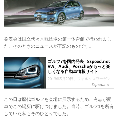
発表会は国立代々木競技場の第一体育館で行われまし
た。そのときのニュースが下記のものです。
ゴルフ7を国内発表 - 8speed.net
VW、Audi、Porscheがもっと楽
しくなる自動車情報サイト
2013年5月20日、フォルクスワーゲン
グループ ジャパンは、新型ゴルフを国
8speed.net
内で発表した。
※国内試乗記はこちら
この日は歴代ゴルフを会場に展示するため、有志が愛
※海外試乗記はこちら
※ギャラリーはこちら
車でこの場所に駆けつけました。当時、ゴルフ1を所有
2013年4月9日から導入記念限定車
していた私もそのひとりでした。
「ゴルフ デア・エアステ」の受注が始