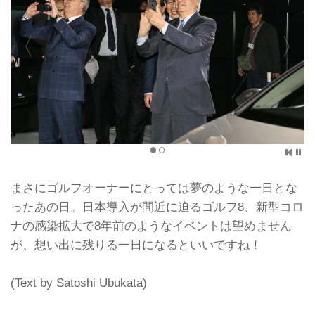
youtu.be
そしてこちらは、ジウジアーロ、デ・
シルヴァのトークショー。進行役は、
元アウディのデザイナーの和田智氏
だ。
New Golf Press La...
まさにゴルフオーナーにとっては夢のような一日とな
ったあの日。日本導入が間近に迫るゴルフ8、新型コロ
ナの感染拡大で8年前のようなイベントは望めません
が、想い出に残りる一日になるといいですね！
(Text by Satoshi Ubukata)