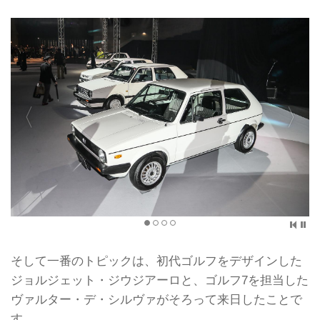
まっている新型ゴルフが、ついに正式
発表になった。
7代目となる新型ゴルフは、2ボックス
のボディスタイルや太いCピラー、水
平基調のフロントマスクといったゴル
フの伝統を受け継ぎながら、フォルク
スワーゲン／アウディグループが新開
発した横置きエンジンプラットフォー
ム「M...
そして一番のトピックは、初代ゴルフをデザインした
ジョルジェット・ジウジアーロと、ゴルフ7を担当した
ヴァルター・デ・シルヴァがそろって来日したことで
す。