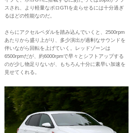
スされ、より軽量なポロGTIを走らせるには十分過ぎ
るほどの性能なのだ。
さらにアクセルペダルを踏み込んでいくと、2500rpm
あたりから盛り上がり、多少演出が過剰なサウンドを
伴いながら回転を上げていく。レッドゾーンは
6500rpmだが、約6000rpmで早々とシフトアップする
のが少し物足りないが、もちろん十分に素早い加速を
見せてくれる。