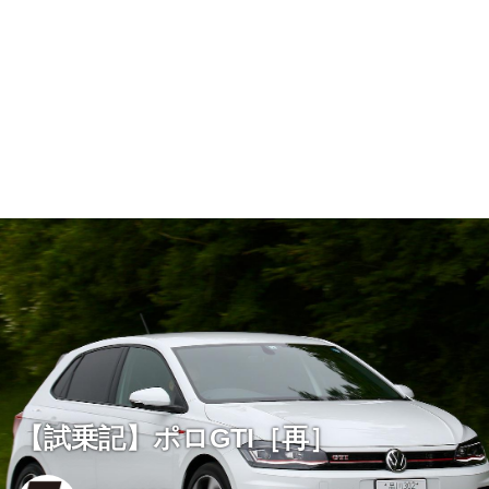
【試乗記】ポロGTI［再］