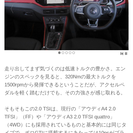
走り出してまず気づくのは低速トルクの豊かさ。エン
ジンのスペックを見ると、320Nmの最大トルクを
1500rpmから発揮できるということだが、アクセルペ
ダルを軽く踏むだけでも、その力強さが感じ取れる。
そもそもこの2.0 TSIは、現行の「アウディA4 2.0
TFSI」（FF）や「アウディA3 2.0 TFSI quattro」
（4WD）にも採用されているものと基本的には同じタ
イプで、ポロGTIに搭載するにあたっては10psがプラ