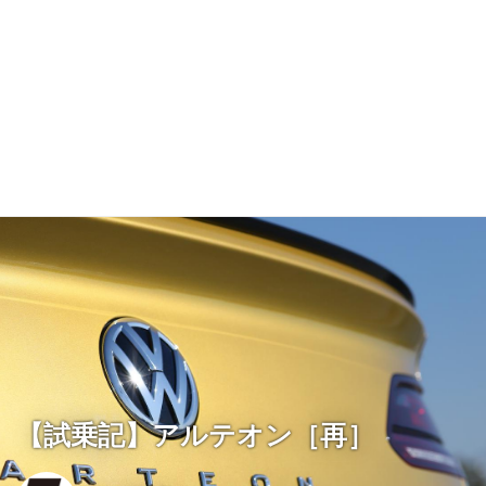
【試乗記】アルテオン［再］