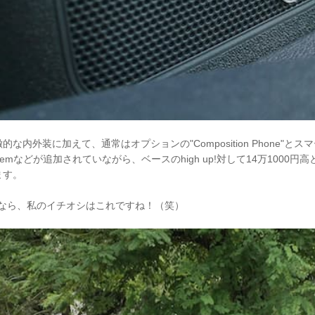
な内外装に加えて、通常はオプションの"Composition Phone"と
d systemなどが追加されていながら、ベースのhigh up!対して14万100
ます。
うなら、私のイチオシはこれですね！（笑）