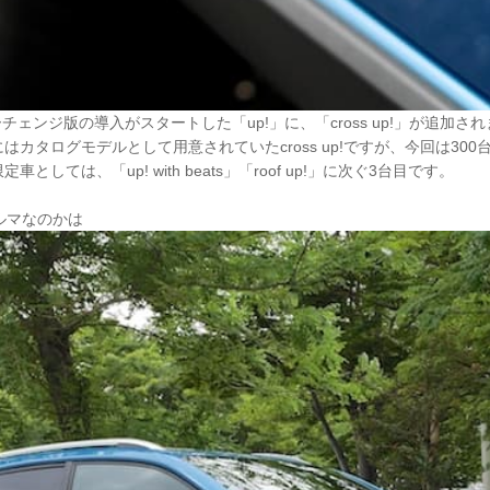
ーチェンジ版の導入がスタートした「up!」に、「cross up!」が追加さ
はカタログモデルとして用意されていたcross up!ですが、今回は30
としては、「up! with beats」「roof up!」に次ぐ3台目です。
なクルマなのかは