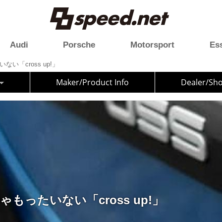
Audi
Porsche
Motorsport
Es
ない「cross up!」
Maker/Product Info
Dealer/Sh
ゃもったいない「cross up!」