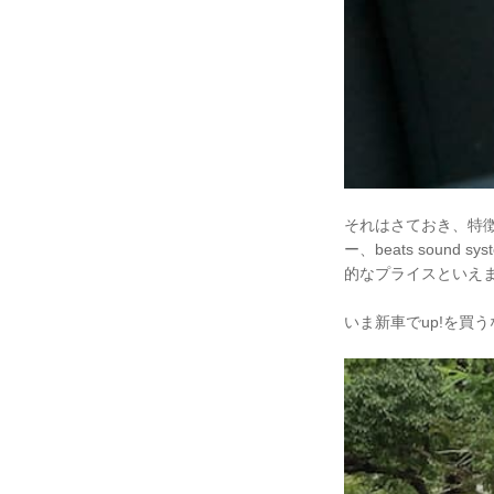
それはさておき、特徴的
ー、beats soun
的なプライスといえ
いま新車でup!を買