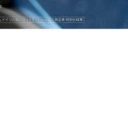
もドイツの風が吹く!!
Essay
限定車 特別仕様車