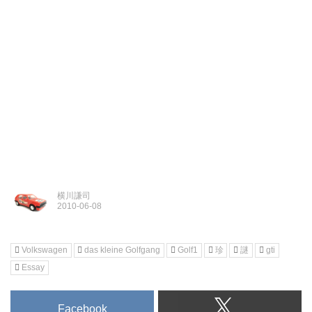
横川謙司
Volkswagen
das kleine Golfgang
Golf1
珍
謎
gti
Essay
Facebook