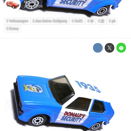
横川謙司
Volkswagen
das kleine Golfgang
Golf1
珍
謎
gti
Essay