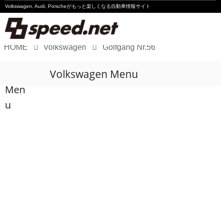
Volkswagen, Audi, Porscheが
もっと楽しくなる自動車情報サイト
HOME
Volkswagen
Golfgang Nr.56
Volkswagen
Volkswagen Menu
Audi
Men
Porsche
u
Motorsport
Essay