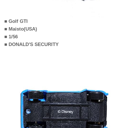
■ Golf GTI
■ Maisto(USA)
■ 1/56
■ DONALD'S SECURITY