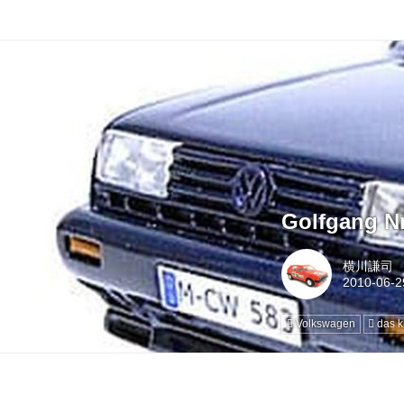
Golfgang Nr
横川謙司
Volkswagen
das k