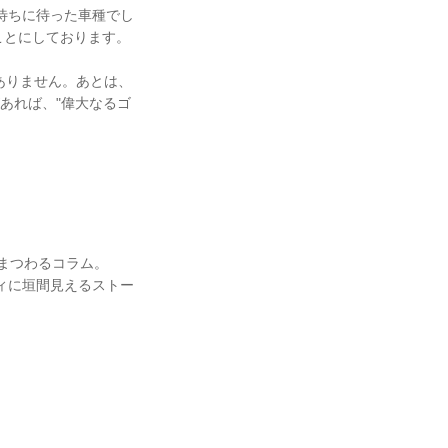
、待ちに待った車種でし
ことにしております。
ありません。あとは、
あれば、"偉大なるゴ
具"にまつわるコラム。
ィに垣間見えるストー