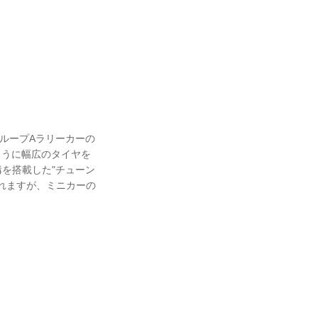
グループAラリーカーの
ように幅広のタイヤを
を搭載した"チューン
れますが、ミニカーの