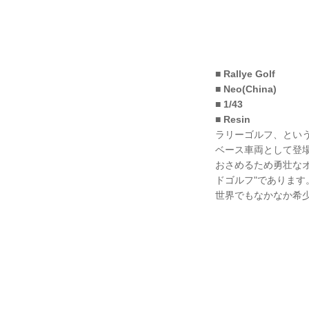
■ Rallye Golf
■ Neo(China)
■ 1/43
■ Resin
ラリーゴルフ、という
ベース車両として登場
おさめるため勇壮なオ
ドゴルフ"でありま
世界でもなかなか希