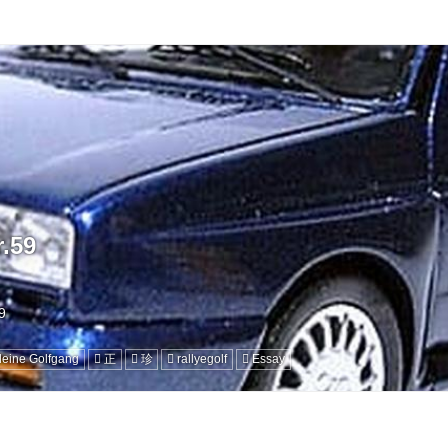
.59
leine Golfgang
正
珍
rallyegolf
Essay