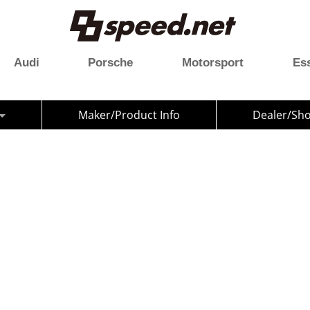
Audi
Porsche
Motorsport
Es
Maker/Product Info
Dealer/Sh