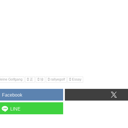
leine Golfgang
正
珍
rallyegolf
Essay
Facebook
LINE