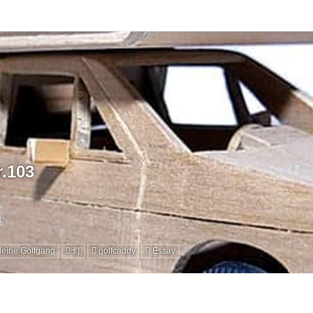
.103
leine Golfgang
灯
golfcaddy
Essay