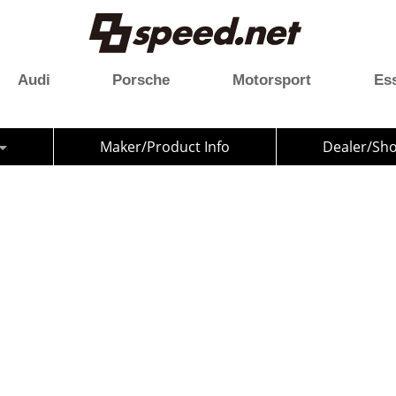
Audi
Porsche
Motorsport
Es
Maker/Product Info
Dealer/Sh