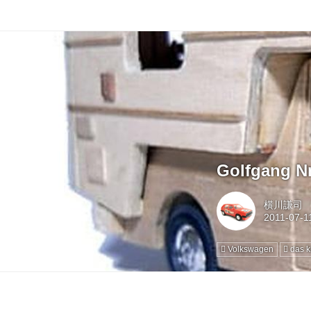
Golfgang Nr
横川謙司
Volkswagen
das k