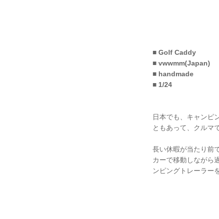
■ Golf Caddy
■ vwwmm(Japan)
■ handmade
■ 1/24
日本でも、キャンピン
ともあって、クルマ
長い休暇が当たり前
カーで移動しながら
ンピングトレーラー