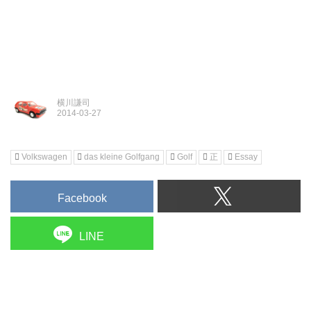
横川謙司
Volkswagen
das kleine Golfgang
Golf
正
Essay
Facebook
LINE