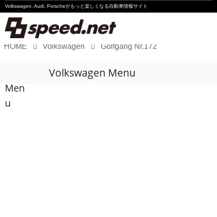
Volkswagen, Audi, Porscheが
もっと楽しくなる自動車情報サイト
HOME
Volkswagen
Golfgang Nr.172
Volkswagen
Volkswagen Menu
Audi
Men
Porsche
u
Motorsport
Essay