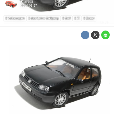
横川謙司
Volkswagen
das kleine Golfgang
Golf
正
Essay