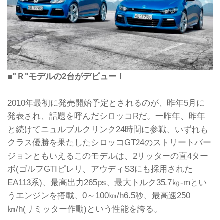
■"Ｒ"モデルの2台がデビュー！
2010年最初に発売開始予定とされるのが、昨年5月に
発表され、話題を呼んだシロッコRだ。一昨年、昨年
と続けてニュルブルクリンク24時間に参戦、いずれも
クラス優勝を果たしたシロッコGT24のストリートバー
ジョンともいえるこのモデルは、2リッターの直4ター
ボ(ゴルフGTIピレリ、アウディS3にも採用された
EA113系)、最高出力265ps、最大トルク35.7㎏-mとい
うエンジンを搭載、0～100㎞/h6.5秒、最高速250
㎞/h(リミッター作動)という性能を誇る。