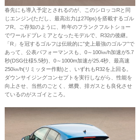
春先にも導入予定とされるのが、このシロッコRと同
じエンジン(ただし、最高出力は270ps)を搭載するゴル
フR。ご存知のように、昨年のフランクフルトショー
でワールドプレミアとなったモデルで、R32の後継。
「R」を冠するゴルフは伝統的に"史上最強のゴルフ"で
あって、公表パフォーマンスも、0～100㎞/h加速が5.7
秒(DSG仕様5.5秒)、0～1000m加速が25.4秒、最高速
250㎞/h(リミッター作動)と、いずれもR32を上回る。
ダウンサイジングコンセプトを実行しながら、性能を
向上させ、当然のごとく、燃費、排ガスとも良化させ
ているのがスゴイところ。