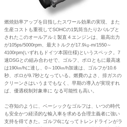
燃焼効率アップを目指したスワール効果の実現、また
生産コストも重視してSOHCの1気筒当たり2バルブと
されたこのオールアルミ製直４エンジンは、最高出力
が105ps/5000rpm、最大トルクが17.9㎏-m/1550～
4100rpm(いずれもドイツ本国仕様)というスペック。7
速DSGとの組み合わせで、ゴルフ、ポロともに最高速
は190㎞/hに達し、0～100㎞/h加速は、ゴルフが10.6
秒、ポロが9.7秒となっている。燃費のよさ、排ガスの
クリーンさはいうまでもなく、早期の導入が実現すれ
ば、優遇税制対象車に なる可能性も高い。
ご存知のように、ベーシックなゴルフは、いつの時代
も安全かつ経済的な輸入車を求める合理主義者に強い
支持を得てきた。ゴルフ6になってトレンドラインがラ