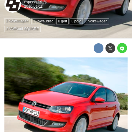
8speed編集部
Volkswagen
v vwaudisq
golf
polo
volkswagen
VW/Audi SQUARE