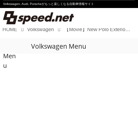
Volkswagen, Audi, Porscheが
もっと楽しくなる自動車情報サイト
HOME
Volkswagen
【Movie】New Polo Exterior presentation
Volkswagen
Volkswagen Menu
Audi
Men
Porsche
u
Motorsport
Essay