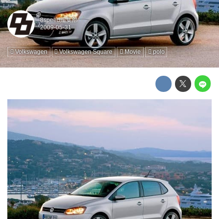
8speed編集部
Volkswagen
Volkswagen Square
Movie
polo