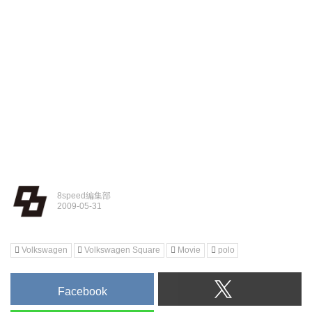
8speed編集部
Volkswagen
Volkswagen Square
Movie
polo
Facebook